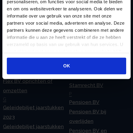
personaliseren, om functies voor social media te bieden
en om ons websiteverkeer te analyseren. Ook delen we
Contact
BV
informatie over uw gebruik van onze site met onze
E
Onzakelijke lening
partners voor social media, adverteren en analyse. Deze
eHerkenning voor uw
Stamrecht BV
partners kunnen deze gegevens combineren met andere
Stamrecht BV
informatie die u aan ze heeft verstrekt of die ze hebben
Oprichten BV door
verzameld op basis van uw gebruik van hun services. U
Emigratie
StamrechtBV.com
gaat akkoord met onze cookies als u onze website blijft
Emigratie Pensioen BV
Overdracht vanuit
gebruiken.
F
OK
banksparen
Fiscale waardering
Overgang naar
Flex BV oprichten of
Stamrecht BV
omzetten
P
G
Pensioen BV
Geleidebiljet jaarstukken
Pensioen BV bij
2023
overlijden
Geleidebiljet jaarstukken
Pensioen BV en