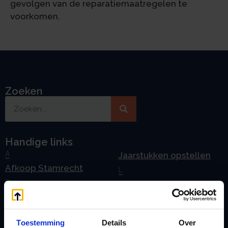
gevolgen van de reparatiemaatregelen te
voorkomen.
Zoeken
Handige links
A
Jaarstukken opstellen
Afkoop Stamrecht
L
B
Lenen van de BV
Belastingdienst
Lijfrente BV
doorgeven
Liquidatie Pensioen BV
Toestemming
Details
Over