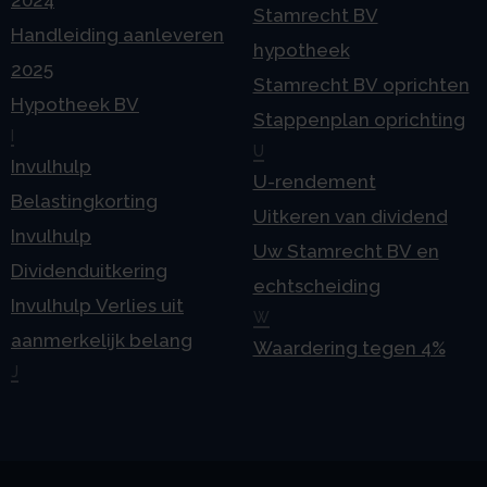
2024
Stamrecht BV
Handleiding aanleveren
hypotheek
2025
Stamrecht BV oprichten
Hypotheek BV
Stappenplan oprichting
I
U
Invulhulp
U-rendement
Belastingkorting
Uitkeren van dividend
Invulhulp
Uw Stamrecht BV en
Dividenduitkering
echtscheiding
Invulhulp Verlies uit
W
aanmerkelijk belang
Waardering tegen 4%
J