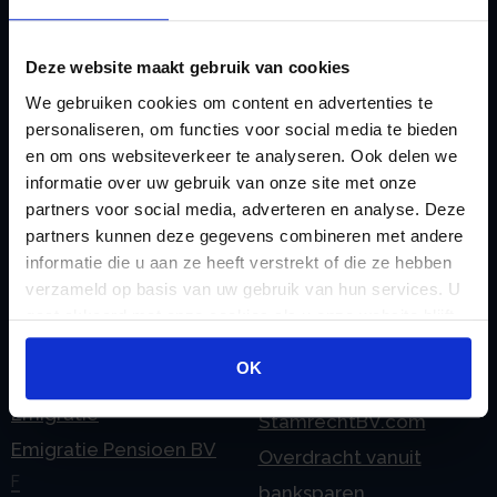
rekeningnummer
Loonadministratie
C
verzorgen
Checklist IB 2023 (PDF)
Deze website maakt gebruik van cookies
M
Checklist IB 2023 (Word)
We gebruiken cookies om content en advertenties te
Mogelijkheden
personaliseren, om functies voor social media te bieden
Checklist IB 2024 (PDF)
Stamrecht BV
en om ons websiteverkeer te analyseren. Ook delen we
Checklist IB 2024 (Word)
O
informatie over uw gebruik van onze site met onze
Checklist IB 2025 (PDF)
ODV BV
partners voor social media, adverteren en analyse. Deze
partners kunnen deze gegevens combineren met andere
Checklist IB 2025 (Word)
Ontbinden Stamrecht
informatie die u aan ze heeft verstrekt of die ze hebben
Contact
BV
verzameld op basis van uw gebruik van hun services. U
E
Onzakelijke lening
gaat akkoord met onze cookies als u onze website blijft
eHerkenning voor uw
gebruiken.
Stamrecht BV
OK
Stamrecht BV
Oprichten BV door
Emigratie
StamrechtBV.com
Emigratie Pensioen BV
Overdracht vanuit
F
banksparen