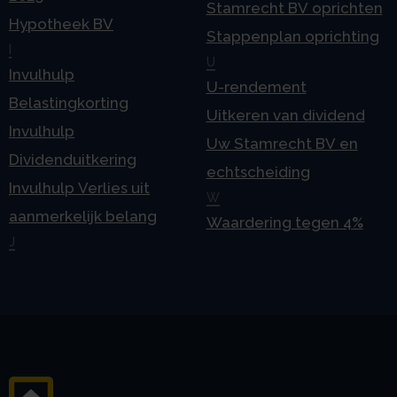
Stamrecht BV oprichten
Hypotheek BV
Stappenplan oprichting
I
U
Invulhulp
U-rendement
Belastingkorting
Uitkeren van dividend
Invulhulp
Uw Stamrecht BV en
Dividenduitkering
echtscheiding
Invulhulp Verlies uit
W
aanmerkelijk belang
Waardering tegen 4%
J