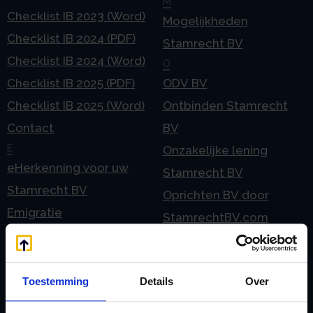
M
Checklist IB 2023 (Word)
Mogelijkheden
Checklist IB 2024 (PDF)
Stamrecht BV
Checklist IB 2024 (Word)
O
Checklist IB 2025 (PDF)
ODV BV
Checklist IB 2025 (Word)
Ontbinden Stamrecht
Contact
BV
E
Onzakelijke lening
eHerkenning voor uw
Stamrecht BV
Stamrecht BV
Oprichten BV door
Emigratie
StamrechtBV.com
Emigratie Pensioen BV
Overdracht vanuit
F
banksparen
Fiscale waardering
Toestemming
Details
Over
Overgang naar
Flex BV oprichten of
Stamrecht BV