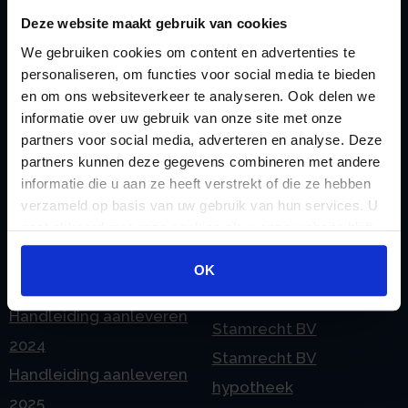
omzetten
P
Deze website maakt gebruik van cookies
G
Pensioen BV
We gebruiken cookies om content en advertenties te
Geleidebiljet jaarstukken
Pensioen BV bij
personaliseren, om functies voor social media te bieden
2023
en om ons websiteverkeer te analyseren. Ook delen we
overlijden
Geleidebiljet jaarstukken
informatie over uw gebruik van onze site met onze
Pensioen BV en
partners voor social media, adverteren en analyse. Deze
2024
echtscheiding
partners kunnen deze gegevens combineren met andere
Geleidebiljet jaarstukken
informatie die u aan ze heeft verstrekt of die ze hebben
Pensioen in de
2025
verzameld op basis van uw gebruik van hun services. U
jaarrekening
gaat akkoord met onze cookies als u onze website blijft
H
Prijslijst
gebruiken.
Handleiding aanleveren
OK
S
2023
Spaar BV presentatie
Handleiding aanleveren
Stamrecht BV
2024
Stamrecht BV
Handleiding aanleveren
hypotheek
2025