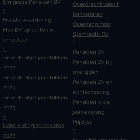
Emigratie Pensioen BV
Overdracht vanuit
F
banksparen
Fiscale waardering
Overgang naar
Flex BV oprichten of
Stamrecht BV
omzetten
P
G
Pensioen BV
Geleidebiljet jaarstukken
Pensioen BV bij
2023
overlijden
Geleidebiljet jaarstukken
Pensioen BV en
2024
echtscheiding
Geleidebiljet jaarstukken
Pensioen in de
2025
jaarrekening
H
Prijslijst
Handleiding aanleveren
S
2023
Spaar BV presentatie