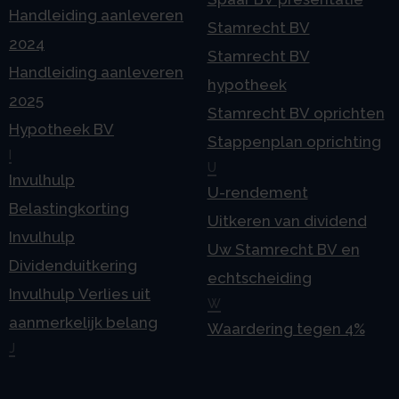
Handleiding aanleveren
Stamrecht BV
2024
Stamrecht BV
Handleiding aanleveren
hypotheek
2025
Stamrecht BV oprichten
Hypotheek BV
Stappenplan oprichting
I
U
Invulhulp
U-rendement
Belastingkorting
Uitkeren van dividend
Invulhulp
Uw Stamrecht BV en
Dividenduitkering
echtscheiding
Invulhulp Verlies uit
W
aanmerkelijk belang
Waardering tegen 4%
J