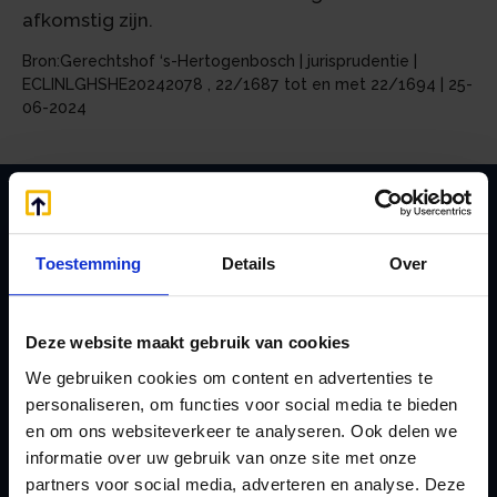
afkomstig zijn.
Bron:Gerechtshof ‘s-Hertogenbosch | jurisprudentie |
ECLINLGHSHE20242078 , 22/1687 tot en met 22/1694 | 25-
06-2024
Zoeken
Toestemming
Details
Over
Deze website maakt gebruik van cookies
Handige links
We gebruiken cookies om content en advertenties te
A
Jaarstukken opstellen
personaliseren, om functies voor social media te bieden
Afkoop Stamrecht
L
en om ons websiteverkeer te analyseren. Ook delen we
B
Lenen van de BV
informatie over uw gebruik van onze site met onze
Belastingdienst
partners voor social media, adverteren en analyse. Deze
Lijfrente BV