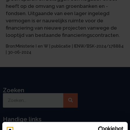
heeft op de omvang van groenbanken en -
fondsen. Uitgaande van een lager ingelegd
vermogen is er nauwelijks ruimte voor de
financiering van nieuwe projecten vanwege de
looptijd van bestaande financieringscontracten.
Bron:Ministerie I en W | publicatie | IENW/BSK-2024/178884
| 30-06-2024
Zoeken
Handige links
A
Jaarstukken opstellen