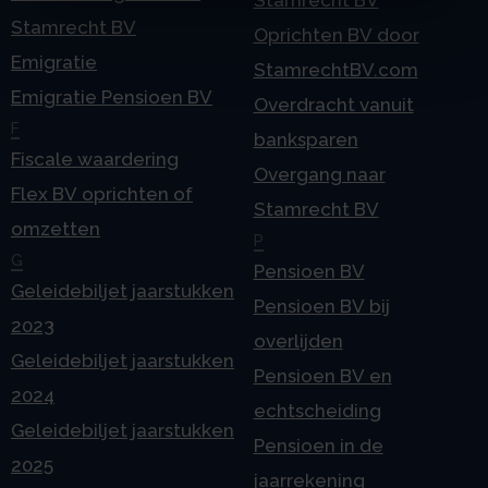
Stamrecht BV
Oprichten BV door
Emigratie
StamrechtBV.com
Emigratie Pensioen BV
Overdracht vanuit
F
banksparen
Fiscale waardering
Overgang naar
Flex BV oprichten of
Stamrecht BV
omzetten
P
G
Pensioen BV
Geleidebiljet jaarstukken
Pensioen BV bij
2023
overlijden
Geleidebiljet jaarstukken
Pensioen BV en
2024
echtscheiding
Geleidebiljet jaarstukken
Pensioen in de
2025
jaarrekening