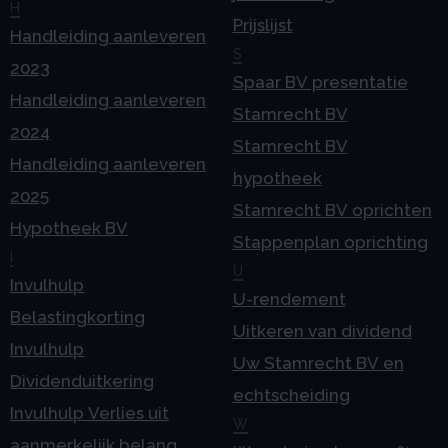
H
Prijslijst
Handleiding aanleveren
S
2023
Spaar BV presentatie
Handleiding aanleveren
Stamrecht BV
2024
Stamrecht BV
Handleiding aanleveren
hypotheek
2025
Stamrecht BV oprichten
Hypotheek BV
Stappenplan oprichting
I
U
Invulhulp
U-rendement
Belastingkorting
Uitkeren van dividend
Invulhulp
Uw Stamrecht BV en
Dividenduitkering
echtscheiding
Invulhulp Verlies uit
W
aanmerkelijk belang