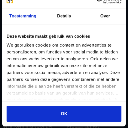
Afkoop Stamrecht
L
B
Lenen van de BV
Toestemming
Details
Over
Belastingdienst
Lijfrente BV
doorgeven
Liquidatie Pensioen BV
Deze website maakt gebruik van cookies
rekeningnummer
Loonadministratie
We gebruiken cookies om content en advertenties te
C
verzorgen
personaliseren, om functies voor social media te bieden
Checklist IB 2023 (PDF)
M
en om ons websiteverkeer te analyseren. Ook delen we
Checklist IB 2023 (Word)
Mogelijkheden
informatie over uw gebruik van onze site met onze
partners voor social media, adverteren en analyse. Deze
Checklist IB 2024 (PDF)
Stamrecht BV
partners kunnen deze gegevens combineren met andere
Checklist IB 2024 (Word)
O
informatie die u aan ze heeft verstrekt of die ze hebben
Checklist IB 2025 (PDF)
ODV BV
verzameld op basis van uw gebruik van hun services. U
gaat akkoord met onze cookies als u onze website blijft
Checklist IB 2025 (Word)
Ontbinden Stamrecht
gebruiken.
Contact
BV
OK
E
Onzakelijke lening
eHerkenning voor uw
Stamrecht BV