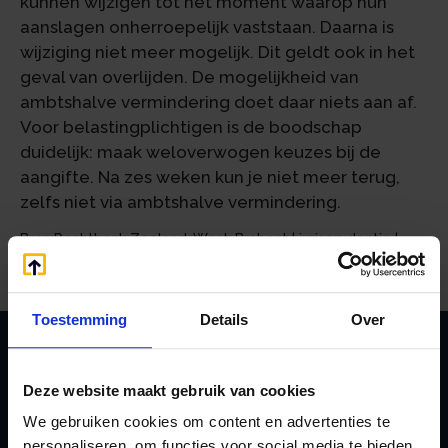
kunnen wijzigen tót het moment waarop hun
aanslagen onherroepelijk vaststaan. Daarna is
wijziging niet meer mogelijk. Dit geldt ook in het
geval van overlijden. De mogelijkheid van
ambtshalve vermindering doet daar niets aan af.
Voor belastingplichtigen is de boodschap
duidelijk: maak weloverwogen keuzes bij de
aangifte. Na zes weken kun je niet meer terug,
zelfs niet via ambtshalve vermindering.
Bron:Rechtbank Zeeland-West-Brabant | jurisprudentie |
ECLI:NL:RBZWB:2025:3324 | 27-05-2025
Toestemming
Details
Over
Zoeken
Deze website maakt gebruik van cookies
We gebruiken cookies om content en advertenties te
personaliseren, om functies voor social media te bieden