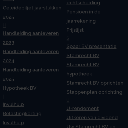
echtscheiding
Geleidebiljet jaarstukken
Pensioen in de
2025
jaarrekening
H
Prijslijst
Handleiding aanleveren
S
2023
Spaar BV presentatie
Handleiding aanleveren
Stamrecht BV
2024
Stamrecht BV
Handleiding aanleveren
hypotheek
2025
Stamrecht BV oprichten
Hypotheek BV
Stappenplan oprichting
I
U
Invulhulp
U-rendement
Belastingkorting
Uitkeren van dividend
Invulhulp
Uw Stamrecht BV en