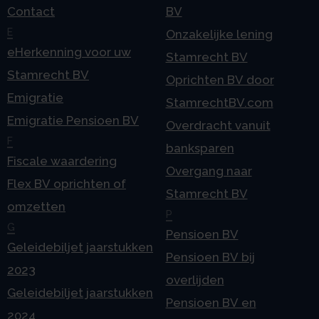
Contact
BV
E
Onzakelijke lening
eHerkenning voor uw
Stamrecht BV
Stamrecht BV
Oprichten BV door
Emigratie
StamrechtBV.com
Emigratie Pensioen BV
Overdracht vanuit
F
banksparen
Fiscale waardering
Overgang naar
Flex BV oprichten of
Stamrecht BV
omzetten
P
G
Pensioen BV
Geleidebiljet jaarstukken
Pensioen BV bij
2023
overlijden
Geleidebiljet jaarstukken
Pensioen BV en
2024