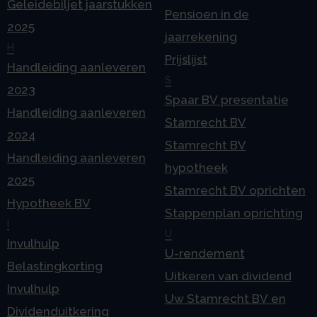
Geleidebiljet jaarstukken
Pensioen in de
2025
jaarrekening
H
Prijslijst
Handleiding aanleveren
S
2023
Spaar BV presentatie
Handleiding aanleveren
Stamrecht BV
2024
Stamrecht BV
Handleiding aanleveren
hypotheek
2025
Stamrecht BV oprichten
Hypotheek BV
Stappenplan oprichting
I
U
Invulhulp
U-rendement
Belastingkorting
Uitkeren van dividend
Invulhulp
Uw Stamrecht BV en
Dividenduitkering