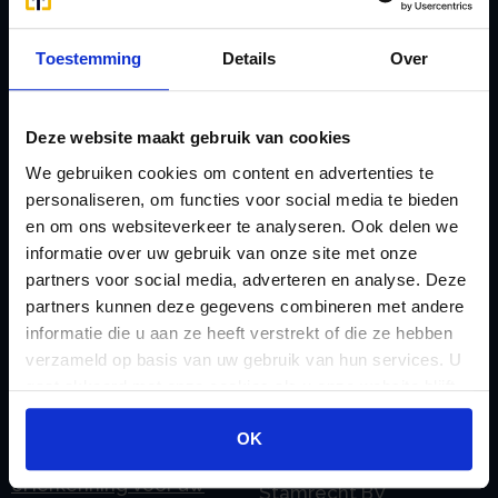
Afkoop Stamrecht
L
B
Lenen van de BV
Toestemming
Details
Over
Belastingdienst
Lijfrente BV
doorgeven
Liquidatie Pensioen BV
Deze website maakt gebruik van cookies
rekeningnummer
Loonadministratie
We gebruiken cookies om content en advertenties te
C
verzorgen
personaliseren, om functies voor social media te bieden
Checklist IB 2023 (PDF)
M
en om ons websiteverkeer te analyseren. Ook delen we
Checklist IB 2023 (Word)
Mogelijkheden
informatie over uw gebruik van onze site met onze
Checklist IB 2024 (PDF)
partners voor social media, adverteren en analyse. Deze
Stamrecht BV
partners kunnen deze gegevens combineren met andere
Checklist IB 2024 (Word)
O
informatie die u aan ze heeft verstrekt of die ze hebben
Checklist IB 2025 (PDF)
ODV BV
verzameld op basis van uw gebruik van hun services. U
Checklist IB 2025 (Word)
Ontbinden Stamrecht
gaat akkoord met onze cookies als u onze website blijft
gebruiken.
Contact
BV
OK
E
Onzakelijke lening
eHerkenning voor uw
Stamrecht BV