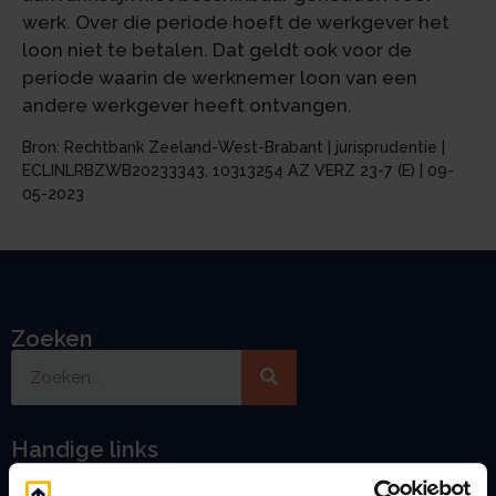
werk. Over die periode hoeft de werkgever het
loon niet te betalen. Dat geldt ook voor de
periode waarin de werknemer loon van een
andere werkgever heeft ontvangen.
Bron: Rechtbank Zeeland-West-Brabant | jurisprudentie |
ECLINLRBZWB20233343, 10313254 AZ VERZ 23-7 (E) | 09-
05-2023
Zoeken
Handige links
A
Jaarstukken opstellen