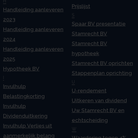
H
Prijslijst
Handleiding aanleveren
S
2023
Spaar BV presentatie
Handleiding aanleveren
Stamrecht BV
2024
Stamrecht BV
Handleiding aanleveren
hypotheek
2025
Stamrecht BV oprichten
Hypotheek BV
Stappenplan oprichting
I
U
Invulhulp
U-rendement
Belastingkorting
Uitkeren van dividend
Invulhulp
Uw Stamrecht BV en
Dividenduitkering
echtscheiding
Invulhulp Verlies uit
W
aanmerkelijk belang
Waardering tegen 4%