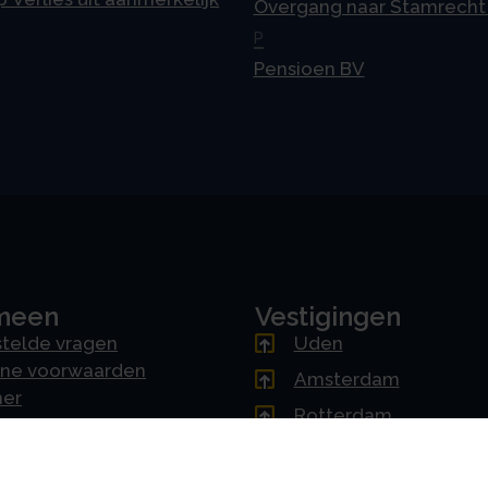
Overgang naar Stamrecht
P
Pensioen BV
meen
Vestigingen
telde vragen
Uden
ne voorwaarden
Amsterdam
mer
Rotterdam
cy & AVG
's-Hertogenbosch
erklaring
Driebergen