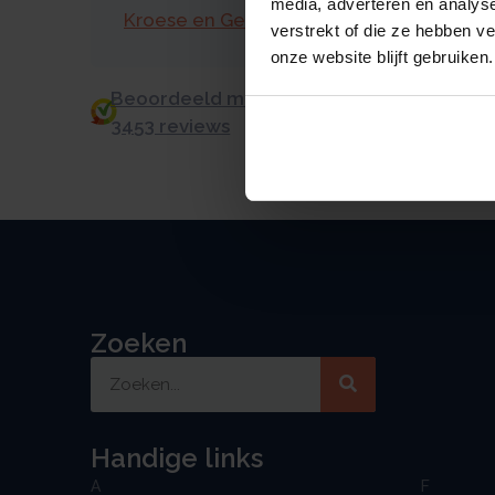
media, adverteren en analys
Kroese en Geraerts
verstrekt of die ze hebben v
onze website blijft gebruiken.
Beoordeeld met een 9.0 uit 10 op basis v
3453 reviews
Zoeken
Handige links
A
F