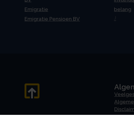
Emigratie
belang
J
Emigratie Pensioen BV
Alge
Veelges
Algeme
Disclai
Priva
Privacyv