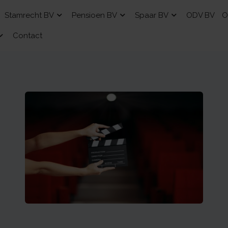
Stamrecht BV
Pensioen BV
Spaar BV
ODV BV
O
Contact