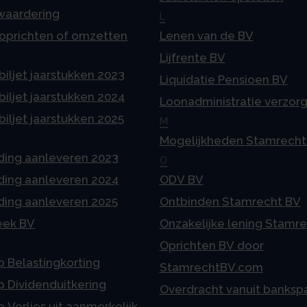
 waardering
L
 oprichten of omzetten
Lenen van de BV
Lijfrente BV
iljet jaarstukken 2023
Liquidatie Pensioen BV
iljet jaarstukken 2024
Loonadministratie verzor
iljet jaarstukken 2025
M
Mogelijkheden Stamrecht
ding aanleveren 2023
O
ding aanleveren 2024
ODV BV
ding aanleveren 2025
Ontbinden Stamrecht BV
eek BV
Onzakelijke lening Stamr
Oprichten BV door
p Belastingkorting
StamrechtBV.com
p Dividenduitkering
Overdracht vanuit banksp
p Verlies uit aanmerkelijk