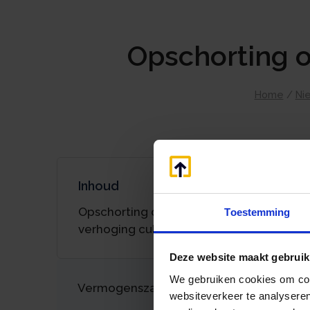
Opschorting 
Home
/
Ni
Inhoud
Opschorting overgangsrecht btw-
Toestemming
verhoging cultuur
Deze website maakt gebruik
We gebruiken cookies om cont
Vermogenszaken goed regelen?
websiteverkeer te analyseren