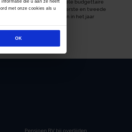
nformatie die u aan ze heeft
t gepaard met een incidentele budgettaire
oord met onze cookies als u
kt door de tarieven van de eerste en tweede
r met 0,03%-punt te verhogen in het jaar
0566936 | 12-12-2024
OK
Pensioen BV bij overlijden