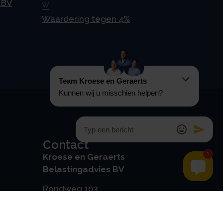
 BV
W
Waardering tegen 4%
Contact
Kroese en Geraerts
Belastingadvies BV
Rondweg 103
5406 NK, Uden
0486 - 416 299