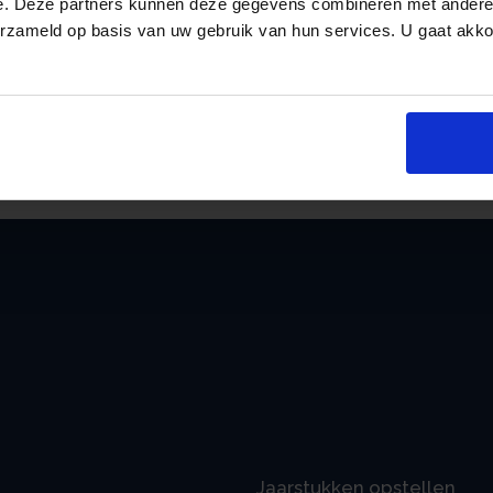
e. Deze partners kunnen deze gegevens combineren met andere i
Het opschorten van het overgangsrecht gaa
erzameld op basis van uw gebruik van hun services. U gaat akk
derving van € 135 miljoen. Deze wordt gede
schijf in de inkomstenbelasting voor één jaa
2026.
an
Bron:Ministerie van Financiën | publicatie | 2024-000
Jaarstukken opstellen