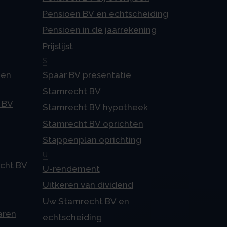
Pensioen BV en echtscheiding
Pensioen in de jaarrekening
Prijslijst
S
gen
Spaar BV presentatie
Stamrecht BV
 BV
Stamrecht BV hypotheek
Stamrecht BV oprichten
Stappenplan oprichting
U
echt BV
U-rendement
Uitkeren van dividend
Uw Stamrecht BV en
aren
echtscheiding