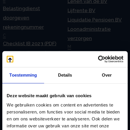
B
Lenen van de BV
Belastingdienst
Lijfrente BV
doorgeven
Liquidatie Pensioen BV
rekeningnummer
Loonadministratie
C
verzorgen
Checklist IB 2023 (PDF)
M
Checklist IB 2023 (Word)
Mogelijkheden
Checklist IB 2024 (PDF)
Stamrecht BV
Checklist IB 2024 (Word)
O
Toestemming
Details
Over
Checklist IB 2025 (PDF)
ODV BV
Checklist IB 2025 (Word)
Ontbinden Stamrecht
Deze website maakt gebruik van cookies
Contact
BV
We gebruiken cookies om content en advertenties te
E
Onzakelijke lening
personaliseren, om functies voor social media te bieden
eHerkenning voor uw
Stamrecht BV
en om ons websiteverkeer te analyseren. Ook delen we
Stamrecht BV
informatie over uw gebruik van onze site met onze
Oprichten BV door