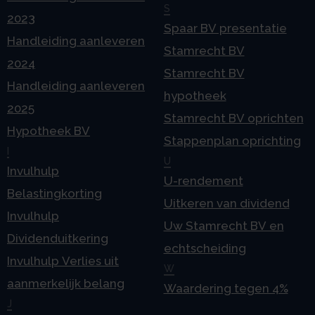
S
2023
Spaar BV presentatie
Handleiding aanleveren
Stamrecht BV
2024
Stamrecht BV
Handleiding aanleveren
hypotheek
2025
Stamrecht BV oprichten
Hypotheek BV
Stappenplan oprichting
I
U
Invulhulp
U-rendement
Belastingkorting
Uitkeren van dividend
Invulhulp
Uw Stamrecht BV en
Dividenduitkering
echtscheiding
Invulhulp Verlies uit
W
aanmerkelijk belang
Waardering tegen 4%
J