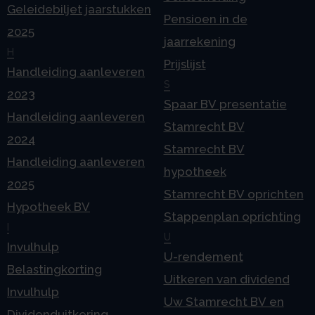
Geleidebiljet jaarstukken
Pensioen in de
2025
jaarrekening
H
Prijslijst
Handleiding aanleveren
S
2023
Spaar BV presentatie
Handleiding aanleveren
Stamrecht BV
2024
Stamrecht BV
Handleiding aanleveren
hypotheek
2025
Stamrecht BV oprichten
Hypotheek BV
Stappenplan oprichting
I
U
Invulhulp
U-rendement
Belastingkorting
Uitkeren van dividend
Invulhulp
Uw Stamrecht BV en
Dividenduitkering