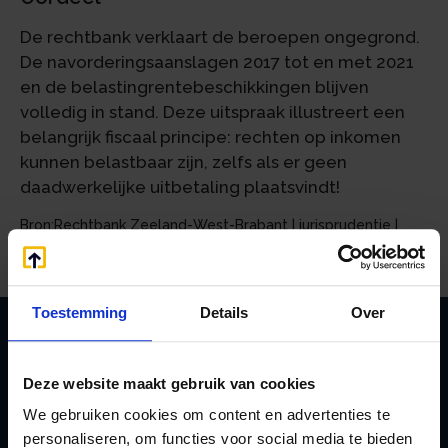
De rechtbank verklaart de beroepen ongegrond.
De navorderingsaanslagen 2017 tot en met 2021
en de belastingrentebeschikkingen blijven
volledig in stand. Deze uitspraak illustreert een
belangrijk fiscaal principe: rechten op inkomen
kunnen belastbaar zijn, zelfs als er geen
daadwerkelijke uitbetaling plaatsvindt!
Bron:Rechtbank Zeeland-West-Brabant | jurisprudentie |
ECLI:NL:RBZWB:2025:1852 | 31-03-2025
Toestemming
Details
Over
Zoeken
Deze website maakt gebruik van cookies
We gebruiken cookies om content en advertenties te
personaliseren, om functies voor social media te bieden