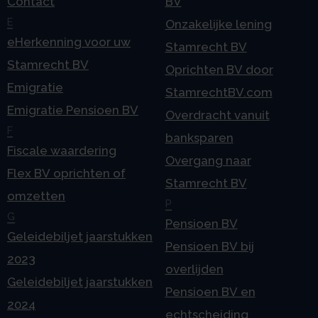
Contact
BV
E
Onzakelijke lening
eHerkenning voor uw
Stamrecht BV
Stamrecht BV
Oprichten BV door
Emigratie
StamrechtBV.com
Emigratie Pensioen BV
Overdracht vanuit
F
banksparen
Fiscale waardering
Overgang naar
Flex BV oprichten of
Stamrecht BV
omzetten
P
G
Pensioen BV
Geleidebiljet jaarstukken
Pensioen BV bij
2023
overlijden
Geleidebiljet jaarstukken
Pensioen BV en
2024
echtscheiding