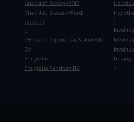
Checklist IB 2025 (PDF)
Handlei
Checklist IB 2025 (Word)
Hypoth
I
Contact
Invulhul
E
eHerkenning voor uw Stamrecht
Invulhul
BV
Invulhul
Emigratie
belang
J
Emigratie Pensioen BV