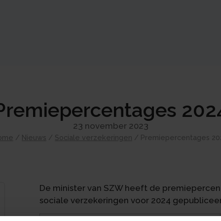
Premiepercentages 202
23 november 2023
ome
/
Nieuws
/
Sociale verzekeringen
/
Premiepercentages 20
De minister van SZW heeft de premiepercen
sociale verzekeringen voor 2024 gepublicee