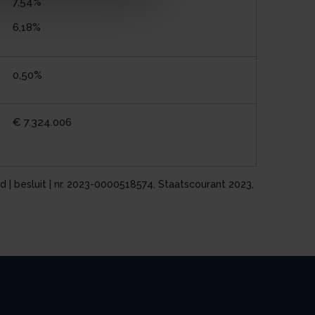
7,54%
6,18%
0,50%
€ 7.324.006
 | besluit | nr. 2023-0000518574, Staatscourant 2023,