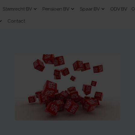
Stamrecht BV
Pensioen BV
Spaar BV
ODV BV
O
Contact