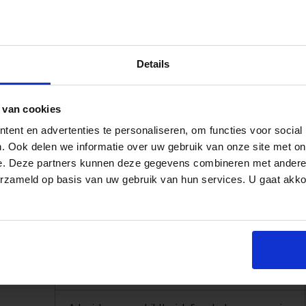
Omschrijving
AOW
Details
Anw
 van cookies
ent en advertenties te personaliseren, om functies voor social
an
Maximum premieloon
. Ook delen we informatie over uw gebruik van onze site met on
e. Deze partners kunnen deze gegevens combineren met andere i
erzameld op basis van uw gebruik van hun services. U gaat akk
Algemeen Werkloosheidsfonds, lage premie
idem, hoge premie
Uitvoeringsfonds voor de overheid