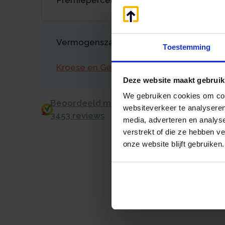
Vermogenszaken goed regelen?
Toestemming
Kroese en Geraerts
Deze website maakt gebruik
We gebruiken cookies om cont
Beoordeeld met een 9.0 uit 10 op basis v
websiteverkeer te analyseren
3453 reviews
media, adverteren en analys
verstrekt of die ze hebben v
onze website blijft gebruiken.