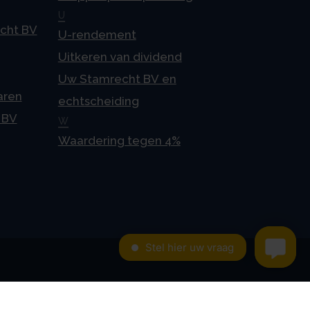
U
echt BV
U-rendement
Uitkeren van dividend
Uw Stamrecht BV en
aren
echtscheiding
 BV
W
Waardering tegen 4%