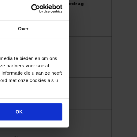
Percentage of bedrag
17,90%
Over
0,10%
 media te bieden en om ons
€ 71.628
ze partners voor social
nformatie die u aan ze heeft
oord met onze cookies als u
2,64%
7,64%
OK
0,68%