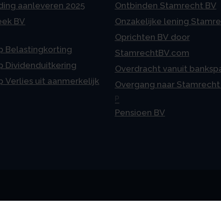
ding aanleveren 2025
Ontbinden Stamrecht BV
eek BV
Onzakelijke lening Stamr
Oprichten BV door
p Belastingkorting
StamrechtBV.com
p Dividenduitkering
Overdracht vanuit banksp
p Verlies uit aanmerkelijk
Overgang naar Stamrecht
P
Pensioen BV