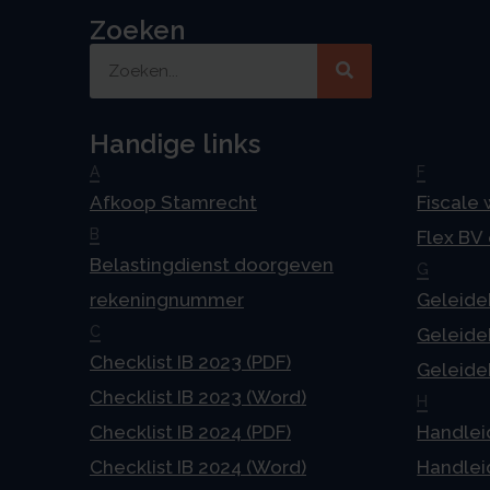
Zoeken
Handige links
A
F
Afkoop Stamrecht
Fiscale
B
Flex BV
Belastingdienst doorgeven
G
rekeningnummer
Geleideb
C
Geleideb
Checklist IB 2023 (PDF)
Geleideb
Checklist IB 2023 (Word)
H
Checklist IB 2024 (PDF)
Handlei
Checklist IB 2024 (Word)
Handlei