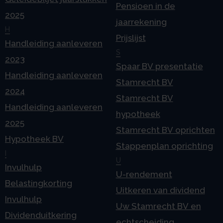
Pensioen in de
2025
jaarrekening
H
Prijslijst
Handleiding aanleveren
S
2023
Spaar BV presentatie
Handleiding aanleveren
Stamrecht BV
2024
Stamrecht BV
Handleiding aanleveren
hypotheek
2025
Stamrecht BV oprichten
Hypotheek BV
Stappenplan oprichting
I
U
Invulhulp
U-rendement
Belastingkorting
Uitkeren van dividend
Invulhulp
Uw Stamrecht BV en
Dividenduitkering
echtscheiding