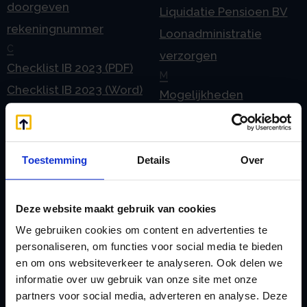
doorgeven
Liquidatie Pensioen BV
rekeningnummer
Loonadministratie
C
verzorgen
Checklist IB 2023 (PDF)
M
Checklist IB 2023 (Word)
Mogelijkheden
Checklist IB 2024 (PDF)
Stamrecht BV
Checklist IB 2024 (Word)
O
Checklist IB 2025 (PDF)
ODV BV
Toestemming
Details
Over
Checklist IB 2025 (Word)
Ontbinden Stamrecht
Contact
BV
Deze website maakt gebruik van cookies
E
Onzakelijke lening
We gebruiken cookies om content en advertenties te
eHerkenning voor uw
Stamrecht BV
personaliseren, om functies voor social media te bieden
Stamrecht BV
en om ons websiteverkeer te analyseren. Ook delen we
Oprichten BV door
informatie over uw gebruik van onze site met onze
Emigratie
StamrechtBV.com
partners voor social media, adverteren en analyse. Deze
Emigratie Pensioen BV