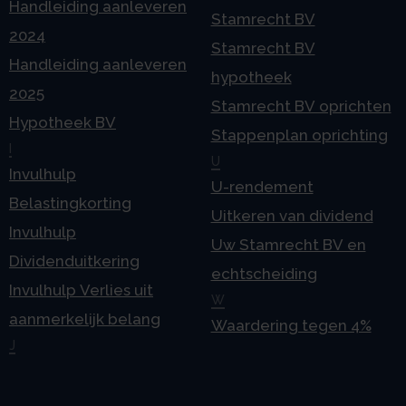
Handleiding aanleveren
Stamrecht BV
2024
Stamrecht BV
Handleiding aanleveren
hypotheek
2025
Stamrecht BV oprichten
Hypotheek BV
Stappenplan oprichting
I
U
Invulhulp
U-rendement
Belastingkorting
Uitkeren van dividend
Invulhulp
Uw Stamrecht BV en
Dividenduitkering
echtscheiding
Invulhulp Verlies uit
W
aanmerkelijk belang
Waardering tegen 4%
J