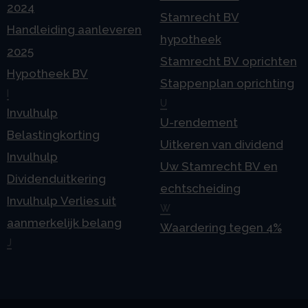
2024
Stamrecht BV
Handleiding aanleveren
hypotheek
2025
Stamrecht BV oprichten
Hypotheek BV
Stappenplan oprichting
I
U
Invulhulp
U-rendement
Belastingkorting
Uitkeren van dividend
Invulhulp
Uw Stamrecht BV en
Dividenduitkering
echtscheiding
Invulhulp Verlies uit
W
aanmerkelijk belang
Waardering tegen 4%
J