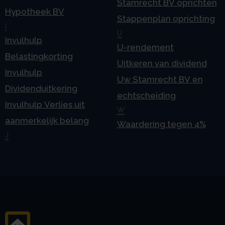
Stamrecht BV oprichten
Hypotheek BV
Stappenplan oprichting
I
U
Invulhulp
U-rendement
Belastingkorting
Uitkeren van dividend
Invulhulp
Uw Stamrecht BV en
Dividenduitkering
echtscheiding
Invulhulp Verlies uit
W
aanmerkelijk belang
Waardering tegen 4%
J