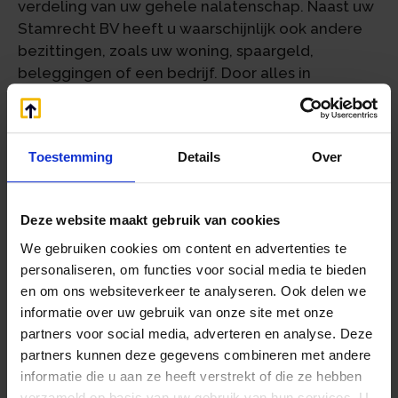
verdeling van uw gehele nalatenschap. Naast uw
Stamrecht BV heeft u waarschijnlijk ook andere
bezittingen, zoals uw woning, spaargeld,
beleggingen of een bedrijf. Door alles in
samenhang te regelen, voorkomt u
onduidelijkheden en mogelijke conflicten tussen
uw nabestaanden.
Toestemming
Details
Over
Een levenstestament regelt wat er moet
gebeuren als u niet meer in staat bent om zelf
beslissingen te nemen over medische
Deze website maakt gebruik van cookies
behandelingen. Dit document geeft uw
We gebruiken cookies om content en advertenties te
nabestaanden en artsen duidelijkheid over uw
personaliseren, om functies voor social media te bieden
wensen en voorkomt moeilijke discussies in
en om ons websiteverkeer te analyseren. Ook delen we
emotionele tijden. Het zorgt er ook voor dat een
informatie over uw gebruik van onze site met onze
partner of kinderen meteen het beheer van de
partners voor social media, adverteren en analyse. Deze
Stamrecht BV kunnen overnemen als u daar zelf
partners kunnen deze gegevens combineren met andere
niet meer toe in staat bent.
informatie die u aan ze heeft verstrekt of die ze hebben
verzameld op basis van uw gebruik van hun services. U