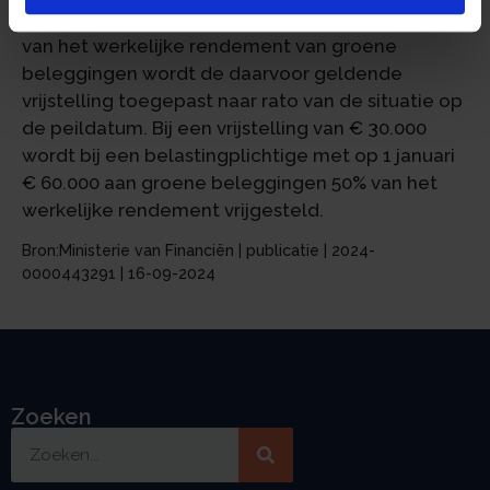
aan de peildatum 1 januari. Voor het berekenen
van het werkelijke rendement van groene
beleggingen wordt de daarvoor geldende
vrijstelling toegepast naar rato van de situatie op
de peildatum. Bij een vrijstelling van € 30.000
wordt bij een belastingplichtige met op 1 januari
€ 60.000 aan groene beleggingen 50% van het
werkelijke rendement vrijgesteld.
Bron:Ministerie van Financiën | publicatie | 2024-
0000443291 | 16-09-2024
Zoeken