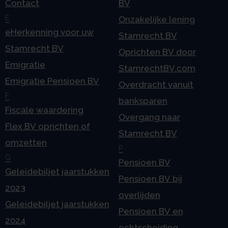
Contact
BV
E
Onzakelijke lening
eHerkenning voor uw
Stamrecht BV
Stamrecht BV
Oprichten BV door
Emigratie
StamrechtBV.com
Emigratie Pensioen BV
Overdracht vanuit
F
banksparen
Fiscale waardering
Overgang naar
Flex BV oprichten of
Stamrecht BV
omzetten
P
G
Pensioen BV
Geleidebiljet jaarstukken
Pensioen BV bij
2023
overlijden
Geleidebiljet jaarstukken
Pensioen BV en
2024
echtscheiding