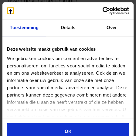
tussen de verkoper en koper.
Voorkoming dubbele belasting
Een vermindering ter voorkoming van dubbele
Toestemming
Details
Over
belasting wordt berekend naar de verhouding
van het werkelijke buitenlandse rendement in
box 3 deel en het totale werkelijke rendement in
Deze website maakt gebruik van cookies
box 3.
We gebruiken cookies om content en advertenties te
personaliseren, om functies voor social media te bieden
Toepassing schuldendrempel
en om ons websiteverkeer te analyseren. Ook delen we
De in de wet opgenomen schuldendrempel in
informatie over uw gebruik van onze site met onze
box 3 van € 3.700 (bedrag 2024) wordt bij het
partners voor social media, adverteren en analyse. Deze
bepalen van het werkelijke rendement buiten
partners kunnen deze gegevens combineren met andere
toepassing gelaten.
informatie die u aan ze heeft verstrekt of die ze hebben
verzameld op basis van uw gebruik van hun services. U
Toepassing vrijstelling groene
gaat akkoord met onze cookies als u onze website blijft
beleggingen
gebruiken.
OK
De grens voor groene beleggingen is gekoppeld