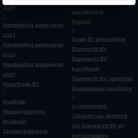
Pensioen in de
2025
jaarrekening
H
Prijslijst
Handleiding aanleveren
S
2023
Spaar BV presentatie
Handleiding aanleveren
Stamrecht BV
2024
Stamrecht BV
Handleiding aanleveren
hypotheek
2025
Stamrecht BV oprichten
Hypotheek BV
Stappenplan oprichting
I
U
Invulhulp
U-rendement
Belastingkorting
Uitkeren van dividend
Invulhulp
Uw Stamrecht BV en
Dividenduitkering
echtscheiding