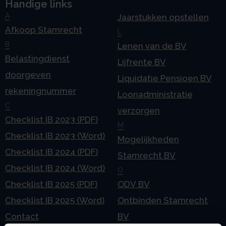
Handige links
A
Jaarstukken opstellen
Afkoop Stamrecht
L
B
Lenen van de BV
Belastingdienst
Lijfrente BV
doorgeven
Liquidatie Pensioen BV
rekeningnummer
Loonadministratie
C
verzorgen
Checklist IB 2023 (PDF)
M
Checklist IB 2023 (Word)
Mogelijkheden
Checklist IB 2024 (PDF)
Stamrecht BV
Checklist IB 2024 (Word)
O
Checklist IB 2025 (PDF)
ODV BV
Checklist IB 2025 (Word)
Ontbinden Stamrecht
Contact
BV