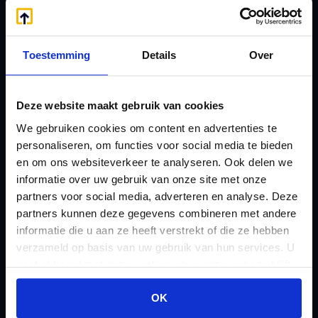
E
Onzakelijke lening
eHerkenning voor uw
Stamrecht BV
Stamrecht BV
Oprichten BV door
Toestemming
Details
Over
Emigratie
StamrechtBV.com
Emigratie Pensioen BV
Overdracht vanuit
Deze website maakt gebruik van cookies
F
banksparen
We gebruiken cookies om content en advertenties te
Fiscale waardering
Overgang naar
personaliseren, om functies voor social media te bieden
Flex BV oprichten of
en om ons websiteverkeer te analyseren. Ook delen we
Stamrecht BV
informatie over uw gebruik van onze site met onze
omzetten
P
partners voor social media, adverteren en analyse. Deze
G
Pensioen BV
partners kunnen deze gegevens combineren met andere
Geleidebiljet jaarstukken
informatie die u aan ze heeft verstrekt of die ze hebben
Pensioen BV bij
2023
verzameld op basis van uw gebruik van hun services. U
overlijden
gaat akkoord met onze cookies als u onze website blijft
Geleidebiljet jaarstukken
Pensioen BV en
gebruiken.
2024
OK
echtscheiding
Geleidebiljet jaarstukken