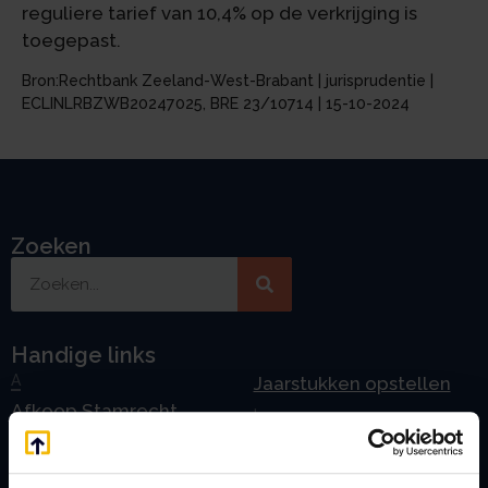
reguliere tarief van 10,4% op de verkrijging is
toegepast.
Bron:Rechtbank Zeeland-West-Brabant | jurisprudentie |
ECLINLRBZWB20247025, BRE 23/10714 | 15-10-2024
Zoeken
Handige links
A
Jaarstukken opstellen
Afkoop Stamrecht
L
B
Lenen van de BV
Belastingdienst
Lijfrente BV