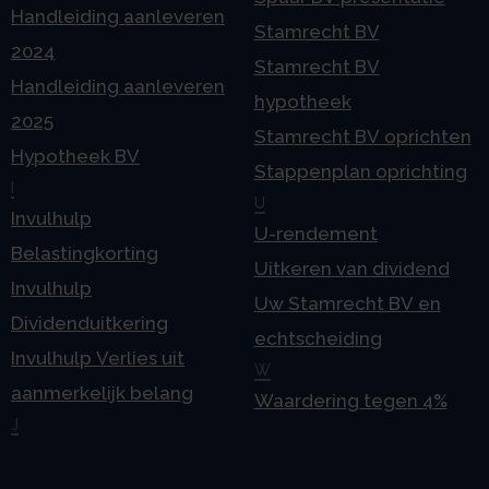
Handleiding aanleveren
Stamrecht BV
2024
Stamrecht BV
Handleiding aanleveren
hypotheek
2025
Stamrecht BV oprichten
Hypotheek BV
Stappenplan oprichting
I
U
Invulhulp
U-rendement
Belastingkorting
Uitkeren van dividend
Invulhulp
Uw Stamrecht BV en
Dividenduitkering
echtscheiding
Invulhulp Verlies uit
W
aanmerkelijk belang
Waardering tegen 4%
J