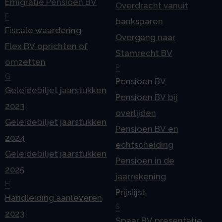
Emigratie Pensioen BV
Overdracht vanuit
F
banksparen
Fiscale waardering
Overgang naar
Flex BV oprichten of
Stamrecht BV
omzetten
P
G
Pensioen BV
Geleidebiljet jaarstukken
Pensioen BV bij
2023
overlijden
Geleidebiljet jaarstukken
Pensioen BV en
2024
echtscheiding
Geleidebiljet jaarstukken
Pensioen in de
2025
jaarrekening
H
Prijslijst
Handleiding aanleveren
S
2023
Spaar BV presentatie