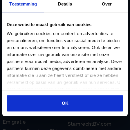
Toestemming
Details
Over
doorgeven
Liquidatie Pensioen BV
rekeningnummer
Loonadministratie
C
Deze website maakt gebruik van cookies
verzorgen
Checklist IB 2023 (PDF)
We gebruiken cookies om content en advertenties te
M
Checklist IB 2023 (Word)
personaliseren, om functies voor social media te bieden
Mogelijkheden
en om ons websiteverkeer te analyseren. Ook delen we
Checklist IB 2024 (PDF)
Stamrecht BV
informatie over uw gebruik van onze site met onze
Checklist IB 2024 (Word)
O
partners voor social media, adverteren en analyse. Deze
Checklist IB 2025 (PDF)
ODV BV
partners kunnen deze gegevens combineren met andere
informatie die u aan ze heeft verstrekt of die ze hebben
Checklist IB 2025 (Word)
Ontbinden Stamrecht
verzameld op basis van uw gebruik van hun services. U
Contact
BV
gaat akkoord met onze cookies als u onze website blijft
E
Onzakelijke lening
gebruiken.
eHerkenning voor uw
OK
Stamrecht BV
Stamrecht BV
Oprichten BV door
Emigratie
StamrechtBV.com