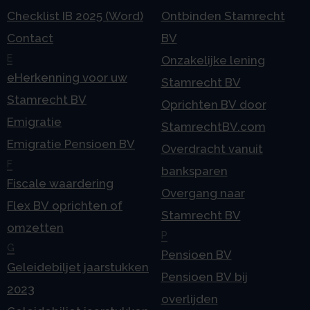
Checklist IB 2025 (Word)
Ontbinden Stamrecht
Contact
BV
E
Onzakelijke lening
eHerkenning voor uw
Stamrecht BV
Stamrecht BV
Oprichten BV door
Emigratie
StamrechtBV.com
Emigratie Pensioen BV
Overdracht vanuit
F
banksparen
Fiscale waardering
Overgang naar
Flex BV oprichten of
Stamrecht BV
omzetten
P
G
Pensioen BV
Geleidebiljet jaarstukken
Pensioen BV bij
2023
overlijden