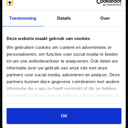
eHerkenning voor uw
Stamrecht BV
Stamrecht BV
Oprichten BV door
Toestemming
Details
Over
Emigratie
StamrechtBV.com
Emigratie Pensioen BV
Overdracht vanuit
Deze website maakt gebruik van cookies
F
banksparen
Fiscale waardering
We gebruiken cookies om content en advertenties te
Overgang naar
personaliseren, om functies voor social media te bieden
Flex BV oprichten of
Stamrecht BV
en om ons websiteverkeer te analyseren. Ook delen we
omzetten
P
informatie over uw gebruik van onze site met onze
G
partners voor social media, adverteren en analyse. Deze
Pensioen BV
Geleidebiljet jaarstukken
partners kunnen deze gegevens combineren met andere
Pensioen BV bij
informatie die u aan ze heeft verstrekt of die ze hebben
2023
overlijden
verzameld op basis van uw gebruik van hun services. U
Geleidebiljet jaarstukken
gaat akkoord met onze cookies als u onze website blijft
Pensioen BV en
2024
gebruiken.
echtscheiding
OK
Geleidebiljet jaarstukken
Pensioen in de
2025