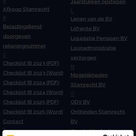
A
Jaarstukken opstellen
Afkoop Stamrecht
L
B
Lenen van de BV
Belastingdienst
Lijfrente BV
doorgeven
Liquidatie Pensioen BV
rekeningnummer
Loonadministratie
C
verzorgen
Checklist IB 2023 (PDF)
M
Checklist IB 2023 (Word)
Mogelijkheden
Checklist IB 2024 (PDF)
Stamrecht BV
Checklist IB 2024 (Word)
O
Checklist IB 2025 (PDF)
ODV BV
Checklist IB 2025 (Word)
Ontbinden Stamrecht
Contact
BV
E
Onzakelijke lening