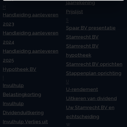
jaarrekening
H
Prijslijst
Handleiding aanleveren
S
2023
Spaar BV presentatie
Handleiding aanleveren
Stamrecht BV
2024
Stamrecht BV
Handleiding aanleveren
hypotheek
2025
Stamrecht BV oprichten
Hypotheek BV
Stappenplan oprichting
I
U
Invulhulp
U-rendement
Belastingkorting
Uitkeren van dividend
Invulhulp
Uw Stamrecht BV en
Dividenduitkering
echtscheiding
Invulhulp Verlies uit
W