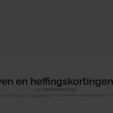
ven en heffingskortinge
17 september 2025
ome
/
Nieuws
/
Belastingplan
/
Tarieven en heffingskortingen 2