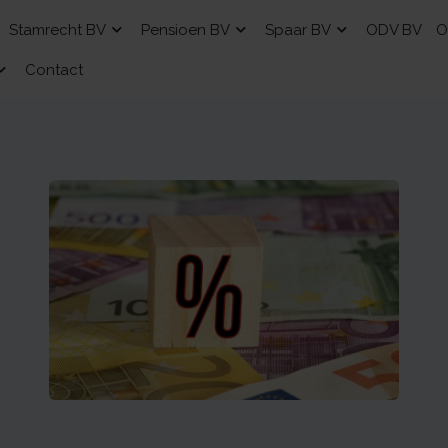
Stamrecht BV
Pensioen BV
Spaar BV
ODV BV
O
Contact