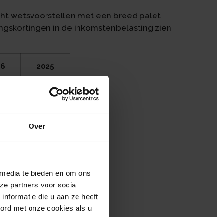
cht wetsvoorstellen met een breed palet
ingskortingen in de inkomstenbelasting zien
26
2025
%
35,82%
6%
37,48%
Over
%
49,5%
883
€ 38.441
 media te bieden en om ons
ze partners voor social
137
€ 76.817
nformatie die u aan ze heeft
oord met onze cookies als u