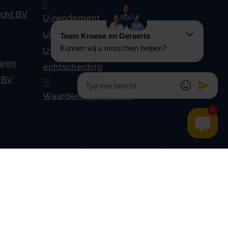
U
echt BV
U-rendement
Uitkeren van dividend
Uw Stamrecht BV en
aren
echtscheiding
 BV
W
Waardering tegen 4%
Contact