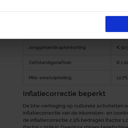
Algemene heffingskorting, maximaal
€ 3.1
Arbeidskorting, maximaal
€ 5.7
IACK, maximaal
€ 3.0
Jonggehandicaptenkorting
€ 92
Zelfstandigenaftrek
€ 1.2
Mkb-winstvrijstelling
12,7%
Inflatiecorrectie beperkt
De btw-verhoging op culturele activiteiten i
inflatiecorrectie van de inkomsten- en loon
de inflatiecorrectie 2,9% bedragen (factor 1
(factor 1,01653). Daardoor stijgen tariefschi