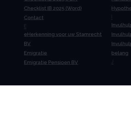
Checklist IB 2025 (Word)
Hypoth
I
Contact
Invulhul
E
eHerkenning voor uw Stamrecht
Invulhul
BV
Invulhul
Emigratie
belang
J
Emigratie Pensioen BV
Alge