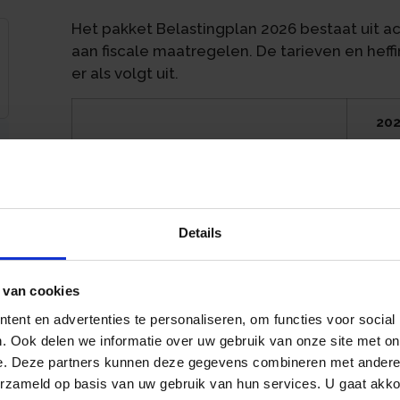
Het pakket Belastingplan 2026 bestaat uit a
aan fiscale maatregelen. De tarieven en heff
er als volgt uit.
20
Tarief schijf 1
35,7
Tarief schijf 2
37,5
Details
an
Tarief schijf 3
49,5
 van cookies
Grens schijf 1
€ 38.
ent en advertenties te personaliseren, om functies voor social
. Ook delen we informatie over uw gebruik van onze site met on
Grens schijf 2
€ 79.
e. Deze partners kunnen deze gegevens combineren met andere i
erzameld op basis van uw gebruik van hun services. U gaat akk