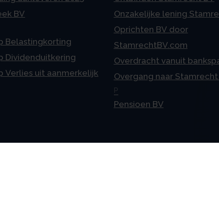
eek BV
Onzakelijke lening Stamr
Oprichten BV door
p Belastingkorting
StamrechtBV.com
p Dividenduitkering
Overdracht vanuit banksp
p Verlies uit aanmerkelijk
Overgang naar Stamrecht
P
Pensioen BV
meen
Vestigingen