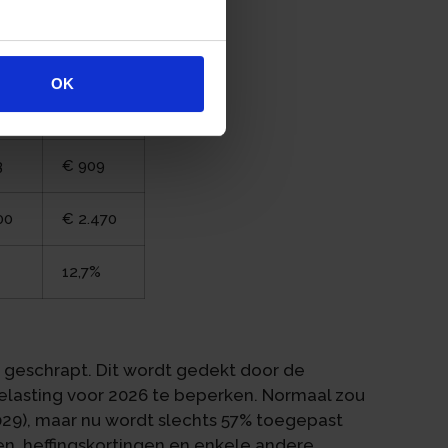
15
€ 3.068
12
€ 5.599
OK
32
€ 2.986
3
€ 909
00
€ 2.470
12,7%
s geschrapt. Dit wordt gedekt door de
belasting voor 2026 te beperken. Normaal zou
,029), maar nu wordt slechts 57% toegepast
jven, heffingskortingen en enkele andere