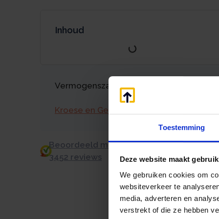
Inhoud
Vermogenszaken goed regelen?
Kroese en Geraerts
Toestemming
Beoordeeld met een 9.0 uit 10 op basis v
3452 reviews
Deze website maakt gebruik
We gebruiken cookies om cont
websiteverkeer te analyseren
media, adverteren en analys
verstrekt of die ze hebben v