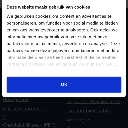
Deze website maakt gebruik van cookies
We gebruiken cookies om content en advertenties te
personaliseren, om functies voor social media te bieden
en om ons websiteverkeer te analyseren. Ook delen we
Zoeken
informatie over uw gebruik van onze site met onze
partners voor social media, adverteren en analyse. Deze
partners kunnen deze gegevens combineren met andere
informatie die u aan ze heeft verstrekt of die ze hebben
Handige links
verzameld op basis van uw gebruik van hun services. U
A
Jaarstukken opstellen
gaat akkoord met onze cookies als u onze website blijft
Afkoop Stamrecht
L
gebruiken.
B
Lenen van de BV
OK
Belastingdienst
Lijfrente BV
doorgeven
Liquidatie Pensioen BV
rekeningnummer
Loonadministratie
C
verzorgen
Checklist IB 2023 (PDF)
M