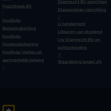
Stamrecht BV oprichten
Hypotheek BV
Stappenplan oprichting
I
U
Invulhulp
U-rendement
Belastingkorting
Uitkeren van dividend
Invulhulp
Uw Stamrecht BV en
Dividenduitkering
echtscheiding
Invulhulp Verlies uit
W
aanmerkelijk belang
Waardering tegen 4%
J