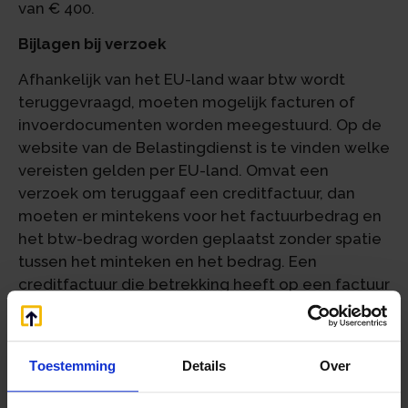
van € 400.
Bijlagen bij verzoek
Afhankelijk van het EU-land waar btw wordt
teruggevraagd, moeten mogelijk facturen of
invoerdocumenten worden meegestuurd. Op de
website van de Belastingdienst is te vinden welke
vereisten gelden per EU-land. Omvat een
verzoek om teruggaaf een creditfactuur, dan
moeten er mintekens voor het factuurbedrag en
het btw-bedrag worden geplaatst zonder spatie
tussen het minteken en het bedrag. Een
creditfactuur die betrekking heeft op een factuur
die in een eerder verzoek om teruggaaf is
meegenomen, moet aan het eerstvolgende
verzoek om teruggaaf worden toegevoegd.
Toestemming
Details
Over
Bron:Belastingdienst | publicatie | 25-08-2025