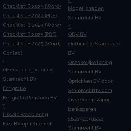
Checklist IB 2023 (Word)
Mogelijkheden
Checklist IB 2024 (PDF)
Stamrecht BV
Checklist IB 2024 (Word)
O
Checklist IB 2025 (PDF)
ODV BV
Checklist IB 2025 (Word)
Ontbinden Stamrecht
Contact
BV
E
Onzakelijke lening
eHerkenning voor uw
Stamrecht BV
Stamrecht BV
Oprichten BV door
Emigratie
StamrechtBV.com
Emigratie Pensioen BV
Overdracht vanuit
F
banksparen
Fiscale waardering
Overgang naar
Flex BV oprichten of
Stamrecht BV