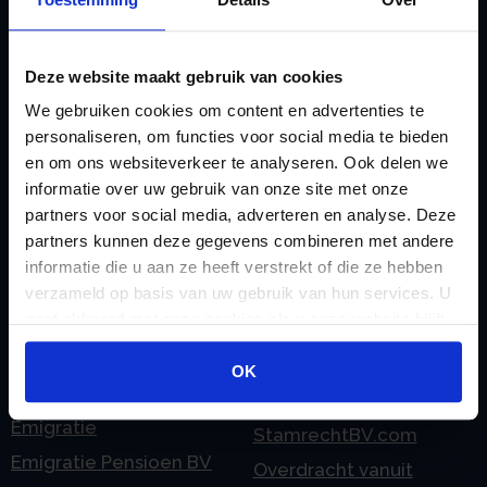
rekeningnummer
Loonadministratie
C
verzorgen
Deze website maakt gebruik van cookies
Checklist IB 2023 (PDF)
M
We gebruiken cookies om content en advertenties te
Checklist IB 2023 (Word)
Mogelijkheden
personaliseren, om functies voor social media te bieden
Checklist IB 2024 (PDF)
Stamrecht BV
en om ons websiteverkeer te analyseren. Ook delen we
informatie over uw gebruik van onze site met onze
Checklist IB 2024 (Word)
O
partners voor social media, adverteren en analyse. Deze
Checklist IB 2025 (PDF)
ODV BV
partners kunnen deze gegevens combineren met andere
Checklist IB 2025 (Word)
Ontbinden Stamrecht
informatie die u aan ze heeft verstrekt of die ze hebben
verzameld op basis van uw gebruik van hun services. U
Contact
BV
gaat akkoord met onze cookies als u onze website blijft
E
Onzakelijke lening
gebruiken.
eHerkenning voor uw
Stamrecht BV
OK
Stamrecht BV
Oprichten BV door
Emigratie
StamrechtBV.com
Emigratie Pensioen BV
Overdracht vanuit