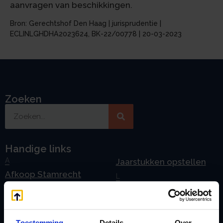
aanvragen van beschikkingen.
Bron: Gerechtshof Den Haag | jurisprudentie |
ECLINLGHDHA2023624, BK-22/00778 | 20-03-2023
Zoeken
Handige links
A
Jaarstukken opstellen
Afkoop Stamrecht
L
B
Lenen van de BV
Belastingdienst
Lijfrente BV
doorgeven
Liquidatie Pensioen BV
Toestemming
Details
Over