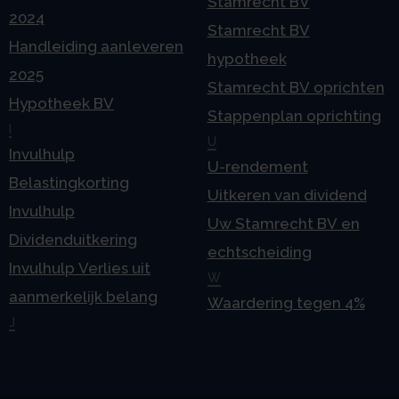
Stamrecht BV
2024
Stamrecht BV
Handleiding aanleveren
hypotheek
2025
Stamrecht BV oprichten
Hypotheek BV
Stappenplan oprichting
I
U
Invulhulp
U-rendement
Belastingkorting
Uitkeren van dividend
Invulhulp
Uw Stamrecht BV en
Dividenduitkering
echtscheiding
Invulhulp Verlies uit
W
aanmerkelijk belang
Waardering tegen 4%
J