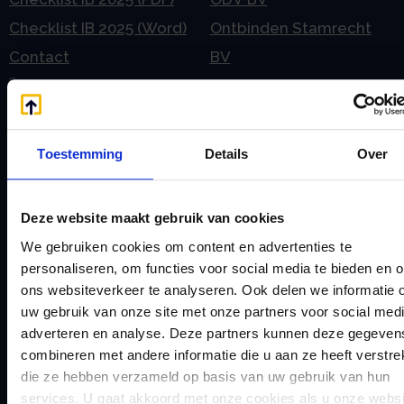
Checklist IB 2025 (Word)
Ontbinden Stamrecht
Contact
BV
E
Onzakelijke lening
eHerkenning voor uw
Stamrecht BV
Stamrecht BV
Oprichten BV door
Toestemming
Details
Over
Emigratie
StamrechtBV.com
Emigratie Pensioen BV
Overdracht vanuit
Deze website maakt gebruik van cookies
F
banksparen
Fiscale waardering
We gebruiken cookies om content en advertenties te
Overgang naar
personaliseren, om functies voor social media te bieden en 
Flex BV oprichten of
Stamrecht BV
ons websiteverkeer te analyseren. Ook delen we informatie 
omzetten
uw gebruik van onze site met onze partners voor social medi
P
G
adverteren en analyse. Deze partners kunnen deze gegeven
Pensioen BV
Geleidebiljet jaarstukken
combineren met andere informatie die u aan ze heeft verstrek
Pensioen BV bij
die ze hebben verzameld op basis van uw gebruik van hun
2023
overlijden
services. U gaat akkoord met onze cookies als u onze websi