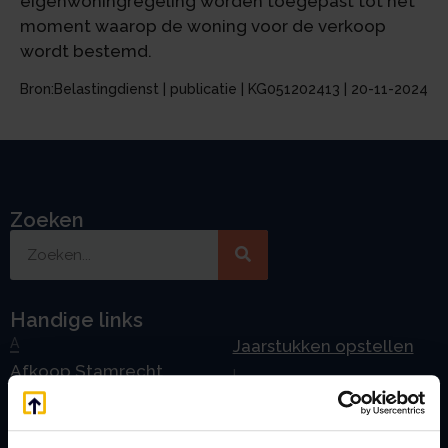
eigenwoningregeling worden toegepast tot het
moment waarop de woning voor de verkoop
wordt bestemd.
Bron:Belastingdienst | publicatie | KG051202413 | 20-11-2024
Zoeken
Handige links
A
Jaarstukken opstellen
Afkoop Stamrecht
L
B
Lenen van de BV
Belastingdienst
Lijfrente BV