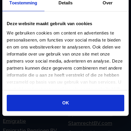
Toestemming
Details
Over
doorgeven
Liquidatie Pensioen BV
rekeningnummer
Loonadministratie
C
Deze website maakt gebruik van cookies
verzorgen
Checklist IB 2023 (PDF)
M
We gebruiken cookies om content en advertenties te
Checklist IB 2023 (Word)
personaliseren, om functies voor social media te bieden
Mogelijkheden
en om ons websiteverkeer te analyseren. Ook delen we
Checklist IB 2024 (PDF)
Stamrecht BV
informatie over uw gebruik van onze site met onze
Checklist IB 2024 (Word)
O
partners voor social media, adverteren en analyse. Deze
Checklist IB 2025 (PDF)
ODV BV
partners kunnen deze gegevens combineren met andere
informatie die u aan ze heeft verstrekt of die ze hebben
Checklist IB 2025 (Word)
Ontbinden Stamrecht
verzameld op basis van uw gebruik van hun services. U
Contact
BV
gaat akkoord met onze cookies als u onze website blijft
E
Onzakelijke lening
gebruiken.
eHerkenning voor uw
OK
Stamrecht BV
Stamrecht BV
Oprichten BV door
Emigratie
StamrechtBV.com
Emigratie Pensioen BV