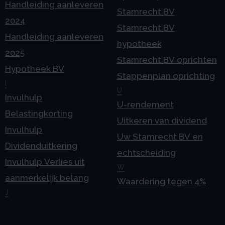
Handleiding aanleveren
Stamrecht BV
2024
Stamrecht BV
Handleiding aanleveren
hypotheek
2025
Stamrecht BV oprichten
Hypotheek BV
Stappenplan oprichting
I
U
Invulhulp
U-rendement
Belastingkorting
Uitkeren van dividend
Invulhulp
Uw Stamrecht BV en
Dividenduitkering
echtscheiding
Invulhulp Verlies uit
W
aanmerkelijk belang
Waardering tegen 4%
J