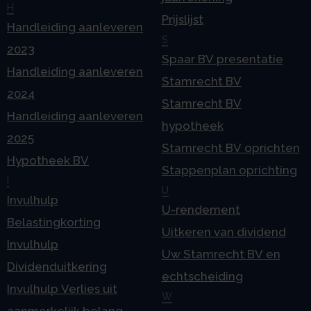
H
Prijslijst
Handleiding aanleveren
S
2023
Spaar BV presentatie
Handleiding aanleveren
Stamrecht BV
2024
Stamrecht BV
Handleiding aanleveren
hypotheek
2025
Stamrecht BV oprichten
Hypotheek BV
Stappenplan oprichting
I
U
Invulhulp
U-rendement
Belastingkorting
Uitkeren van dividend
Invulhulp
Uw Stamrecht BV en
Dividenduitkering
echtscheiding
Invulhulp Verlies uit
W