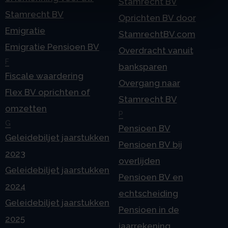
Stamrecht BV
Stamrecht BV
Oprichten BV door
Emigratie
StamrechtBV.com
Emigratie Pensioen BV
Overdracht vanuit
F
banksparen
Fiscale waardering
Overgang naar
Flex BV oprichten of
Stamrecht BV
omzetten
P
G
Pensioen BV
Geleidebiljet jaarstukken
Pensioen BV bij
2023
overlijden
Geleidebiljet jaarstukken
Pensioen BV en
2024
echtscheiding
Geleidebiljet jaarstukken
Pensioen in de
2025
jaarrekening