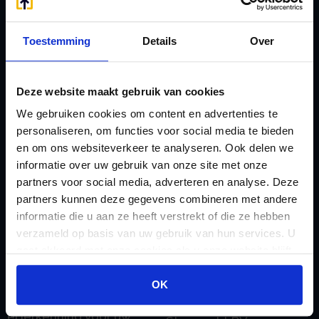
Afkoop Stamrecht
L
B
Lenen van de BV
Toestemming
Details
Over
Belastingdienst
Lijfrente BV
doorgeven
Liquidatie Pensioen BV
Deze website maakt gebruik van cookies
rekeningnummer
Loonadministratie
We gebruiken cookies om content en advertenties te
C
verzorgen
personaliseren, om functies voor social media te bieden
Checklist IB 2023 (PDF)
M
en om ons websiteverkeer te analyseren. Ook delen we
Checklist IB 2023 (Word)
informatie over uw gebruik van onze site met onze
Mogelijkheden
partners voor social media, adverteren en analyse. Deze
Checklist IB 2024 (PDF)
Stamrecht BV
partners kunnen deze gegevens combineren met andere
Checklist IB 2024 (Word)
O
informatie die u aan ze heeft verstrekt of die ze hebben
Checklist IB 2025 (PDF)
ODV BV
verzameld op basis van uw gebruik van hun services. U
gaat akkoord met onze cookies als u onze website blijft
Checklist IB 2025 (Word)
Ontbinden Stamrecht
gebruiken.
Contact
BV
OK
E
Onzakelijke lening
eHerkenning voor uw