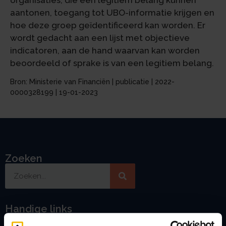
organisaties, die een legitiem belang kunnen
aantonen, toegang tot UBO-informatie krijgen en
hoe deze groep geïdentificeerd kan worden. Er
wordt gedacht aan een lijst met objectieve
indicatoren, aan de hand waarvan kan worden
beoordeeld of sprake is van een legitiem belang.
Bron: Ministerie van Financiën | publicatie | 2022-
0000328199 | 19-01-2023
Zoeken
Handige links
A
Jaarstukken opstellen