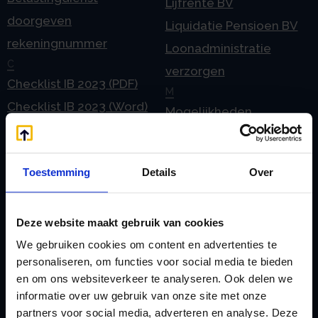
Lijfrente BV
doorgeven
Liquidatie Pensioen BV
rekeningnummer
Loonadministratie
C
verzorgen
Checklist IB 2023 (PDF)
M
Checklist IB 2023 (Word)
Mogelijkheden
Checklist IB 2024 (PDF)
Stamrecht BV
Checklist IB 2024 (Word)
O
Toestemming
Details
Over
Checklist IB 2025 (PDF)
ODV BV
Checklist IB 2025 (Word)
Ontbinden Stamrecht
Contact
BV
Deze website maakt gebruik van cookies
E
Onzakelijke lening
We gebruiken cookies om content en advertenties te
eHerkenning voor uw
personaliseren, om functies voor social media te bieden
Stamrecht BV
en om ons websiteverkeer te analyseren. Ook delen we
Stamrecht BV
Oprichten BV door
informatie over uw gebruik van onze site met onze
Emigratie
StamrechtBV.com
partners voor social media, adverteren en analyse. Deze