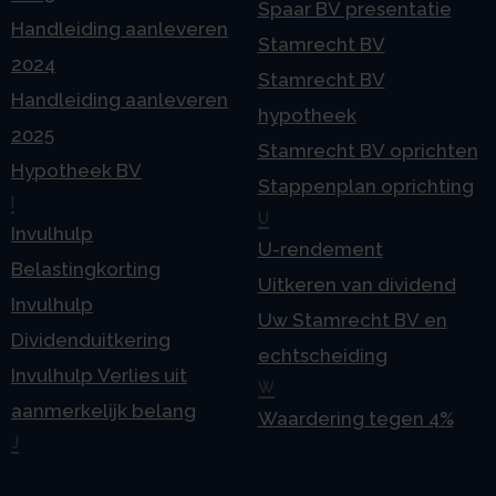
Spaar BV presentatie
Handleiding aanleveren
Stamrecht BV
2024
Stamrecht BV
Handleiding aanleveren
hypotheek
2025
Stamrecht BV oprichten
Hypotheek BV
Stappenplan oprichting
I
U
Invulhulp
U-rendement
Belastingkorting
Uitkeren van dividend
Invulhulp
Uw Stamrecht BV en
Dividenduitkering
echtscheiding
Invulhulp Verlies uit
W
aanmerkelijk belang
Waardering tegen 4%
J