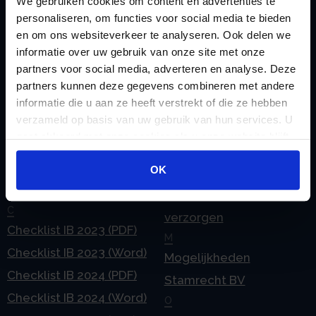
We gebruiken cookies om content en advertenties te
personaliseren, om functies voor social media te bieden
en om ons websiteverkeer te analyseren. Ook delen we
informatie over uw gebruik van onze site met onze
Handige links
partners voor social media, adverteren en analyse. Deze
A
partners kunnen deze gegevens combineren met andere
Jaarstukken opstellen
informatie die u aan ze heeft verstrekt of die ze hebben
Afkoop Stamrecht
L
verzameld op basis van uw gebruik van hun services. U
B
Lenen van de BV
gaat akkoord met onze cookies als u onze website blijft
Belastingdienst
Lijfrente BV
gebruiken.
doorgeven
OK
Liquidatie Pensioen BV
rekeningnummer
Loonadministratie
C
verzorgen
Checklist IB 2023 (PDF)
M
Checklist IB 2023 (Word)
Mogelijkheden
Checklist IB 2024 (PDF)
Stamrecht BV
Checklist IB 2024 (Word)
O