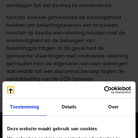
aanslagen tot dat bedrag te verminderen.
Kortom: hoewel gemeenten de bevoegdheid
hebben om belastingtarieven aan te passen,
moeten zij daarbij wel rekening houden met de
evenredigheid en de belangen van
belastingplichtigen. In dit geval had de
gemeente Vlaardingen niet voldoende rekening
gehouden met de eigenaren van niet-woningen,
wat leidde tot een succesvol beroep tegen de
verdubbeling van de OZB-tarieven.
Bron: Gerechtshof Den Haag | jurisprudentie | BK-22/909
t/m BK-22/913, ECLINLGHDHA2024114 | 30-01-2024
Toestemming
Details
Over
Deze website maakt gebruik van cookies
Zoeken