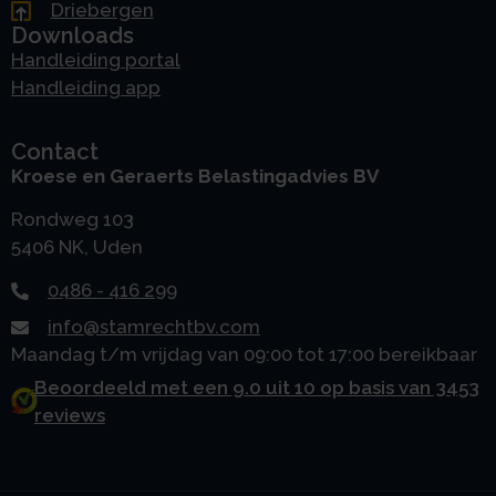
Driebergen
Downloads
Handleiding portal
Handleiding app
Contact
Kroese en Geraerts Belastingadvies BV
Rondweg 103
5406 NK, Uden
0486 - 416 299
info@stamrechtbv.com
Maandag t/m vrijdag van 09:00 tot 17:00 bereikbaar
Beoordeeld met een 9.0 uit 10 op basis van 3453
reviews