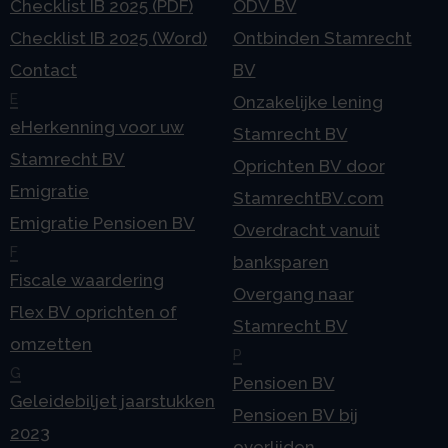
Checklist IB 2025 (PDF)
ODV BV
Checklist IB 2025 (Word)
Ontbinden Stamrecht
Contact
BV
E
Onzakelijke lening
eHerkenning voor uw
Stamrecht BV
Stamrecht BV
Oprichten BV door
Emigratie
StamrechtBV.com
Emigratie Pensioen BV
Overdracht vanuit
F
banksparen
Fiscale waardering
Overgang naar
Flex BV oprichten of
Stamrecht BV
omzetten
P
G
Pensioen BV
Geleidebiljet jaarstukken
Pensioen BV bij
2023
overlijden