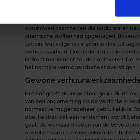
Meer dan normaal vermogensb
De zoon betoogt dat de bv wel degelijk een 
opruimwerkzaamheden die nodig waren nada
chemische stoffen had opgeslagen. Bovendi
terrein, wat volgens de zoon leidde tot la
verhuurbaarheid. Ook hadden huurders verb
indirect rendement zouden opleveren. De i
het normale vermogensbeheer overstijgen.
Gewone verhuurwerkzaamhed
Het hof geeft de inspecteur gelijk. Bij de ex
van een onderneming als de verrichte arbei
normaal vermogensbeheer gebruikelijk is. B
doel hebben dat een rendement wordt beha
gaat. De werkzaamheden van de bv voldoen 
opstellen van huurovereenkomsten, het ond