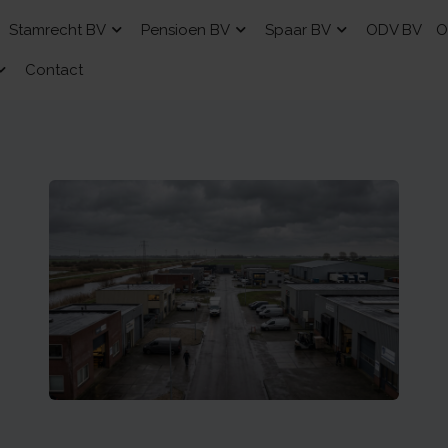
Stamrecht BV
Pensioen BV
Spaar BV
ODV BV
O
Contact