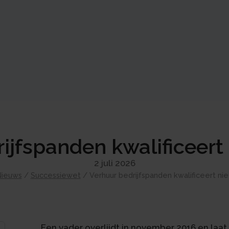
ijfspanden kwalificeert 
2 juli 2026
Nieuws
/
Successiewet
/
Verhuur bedrijfspanden kwalificeert nie
Een vader overlijdt in november 2016 en laat