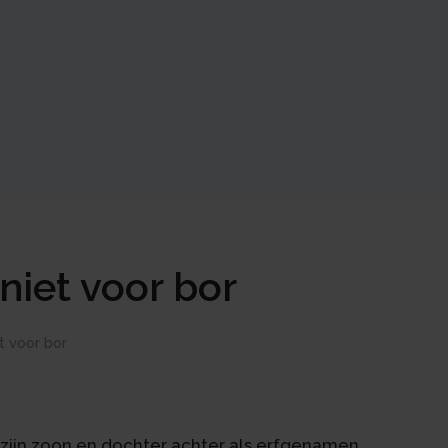
niet voor bor
t voor bor
 zijn zoon en dochter achter als erfgenamen,