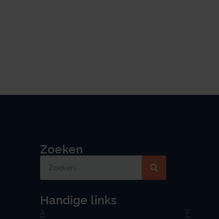
Zoeken
Handige links
A
F