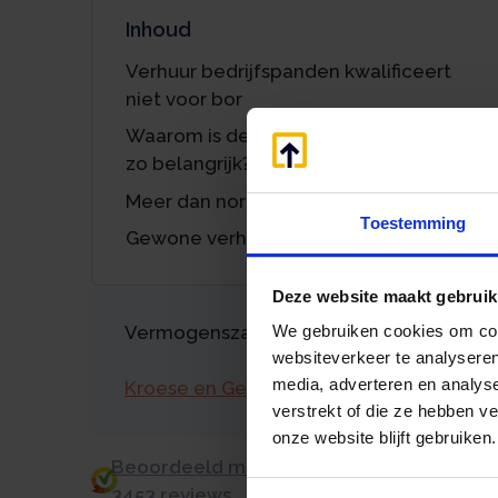
Inhoud
Verhuur bedrijfspanden kwalificeert
niet voor bor
Waarom is de materiële onderneming
zo belangrijk?
Meer dan normaal vermogensbeheer?
Toestemming
Gewone verhuurwerkzaamheden
Deze website maakt gebruik
Vermogenszaken goed regelen?
We gebruiken cookies om cont
websiteverkeer te analyseren
media, adverteren en analys
Kroese en Geraerts
verstrekt of die ze hebben v
onze website blijft gebruiken.
Beoordeeld met een 9.0 uit 10 op basis v
3453 reviews