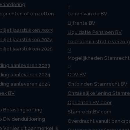
 waardering
L
 oprichten of omzetten
Lenen van de BV
Lijfrente BV
iljet jaarstukken 2023
Liquidatie Pensioen BV
iljet jaarstukken 2024
Loonadministratie verzor
iljet jaarstukken 2025
M
Mogelijkheden Stamrecht
ding aanleveren 2023
O
ding aanleveren 2024
ODV BV
ding aanleveren 2025
Ontbinden Stamrecht BV
eek BV
Onzakelijke lening Stamr
Oprichten BV door
p Belastingkorting
StamrechtBV.com
p Dividenduitkering
Overdracht vanuit banksp
p Verlies uit aanmerkelijk