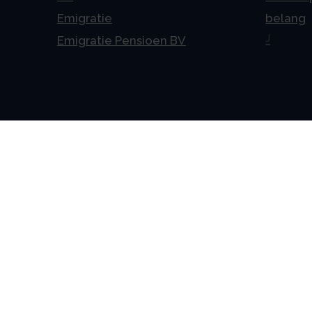
Emigratie
belang
J
Emigratie Pensioen BV
Alge
Veelges
Algeme
Disclai
Priva
Privacyv