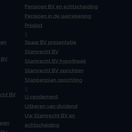
Pensioen BV en echtscheiding
Pensioen in de jaarrekening
Prijslijst
S
gen
Spaar BV presentatie
Stamrecht BV
 BV
Stamrecht BV hypotheek
Stamrecht BV oprichten
Stappenplan oprichting
U
echt BV
U-rendement
Uitkeren van dividend
Uw Stamrecht BV en
aren
echtscheiding