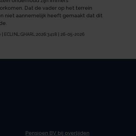
lein onderhoud zijn immers
orkomen. Dat de vader op het terrein
n niet aannemelijk heeft gemaakt dat dit
de.
 | ECLI:NL:GHARL:2026:3418 | 26-05-2026
Pensioen BV bij overlijden