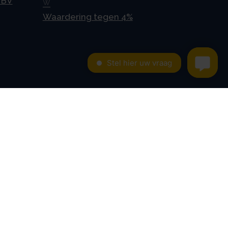
 BV
W
Waardering tegen 4%
Contact
Kroese en Geraerts
Belastingadvies BV
Rondweg 103
5406 NK, Uden
0486 - 416 299