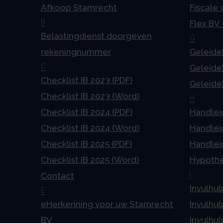
Afkoop Stamrecht
Fiscale
B
Flex BV
Belastingdienst doorgeven
G
rekeningnummer
Geleideb
C
Geleideb
Checklist IB 2023 (PDF)
Geleideb
Checklist IB 2023 (Word)
H
Checklist IB 2024 (PDF)
Handlei
Checklist IB 2024 (Word)
Handlei
Checklist IB 2025 (PDF)
Handlei
Checklist IB 2025 (Word)
Hypoth
I
Contact
Invulhul
E
eHerkenning voor uw Stamrecht
Invulhul
BV
Invulhul