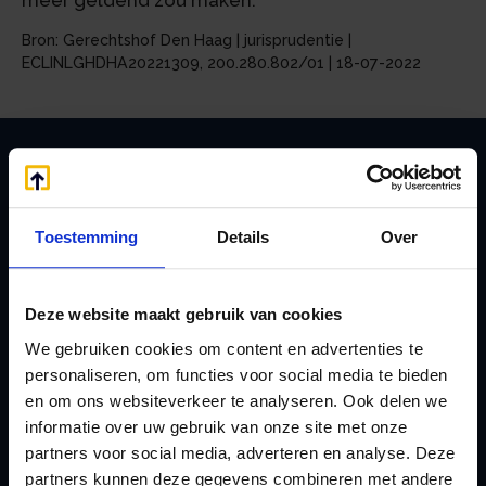
meer geldend zou maken.
Bron: Gerechtshof Den Haag | jurisprudentie |
ECLINLGHDHA20221309, 200.280.802/01 | 18-07-2022
Zoeken
Toestemming
Details
Over
Handige links
Deze website maakt gebruik van cookies
A
Jaarstukken opstellen
We gebruiken cookies om content en advertenties te
Afkoop Stamrecht
L
personaliseren, om functies voor social media te bieden
en om ons websiteverkeer te analyseren. Ook delen we
B
Lenen van de BV
informatie over uw gebruik van onze site met onze
Belastingdienst
Lijfrente BV
partners voor social media, adverteren en analyse. Deze
doorgeven
Liquidatie Pensioen BV
partners kunnen deze gegevens combineren met andere