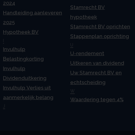
2024
Stamrecht BV
Handleiding aanleveren
hypotheek
2025
Stamrecht BV oprichten
Hypotheek BV
Stappenplan oprichting
I
U
Invulhulp
U-rendement
Belastingkorting
Uitkeren van dividend
Invulhulp
Uw Stamrecht BV en
Dividenduitkering
echtscheiding
Invulhulp Verlies uit
W
aanmerkelijk belang
Waardering tegen 4%
J