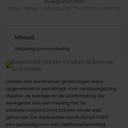
18 augustus 2022
Home
/
Nieuws
/
Arbeidsrecht
/
Verjaring loonvordering
Inhoud
Verjaring loonvordering
Beoordeeld met een 9.0 uit 10 op basis van
3453 reviews
Omdat een werknemer gedwongen werd
opgenomen in een kliniek voor verslavingszorg,
staakte de werkgever de loonbetaling. De
werkgever was van mening dat de
arbeidsovereenkomst tot een einde was
gekomen. De werknemer heeft bij het UWV
een aanvraag voor een ziektewetuitkering