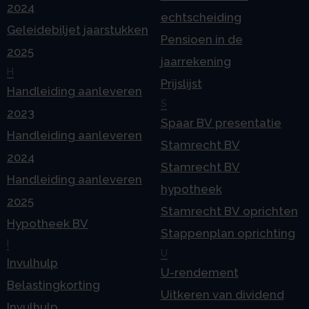
2024
echtscheiding
Geleidebiljet jaarstukken
Pensioen in de
2025
jaarrekening
H
Prijslijst
Handleiding aanleveren
S
2023
Spaar BV presentatie
Handleiding aanleveren
Stamrecht BV
2024
Stamrecht BV
Handleiding aanleveren
hypotheek
2025
Stamrecht BV oprichten
Hypotheek BV
Stappenplan oprichting
I
U
Invulhulp
U-rendement
Belastingkorting
Uitkeren van dividend
Invulhulp