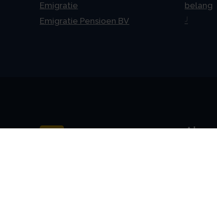
Emigratie
belang
J
Emigratie Pensioen BV
Alge
Veelges
Algeme
Disclai
Priva
Privacyv
AVG