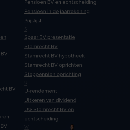
Pensioen BV en echtscheiding
Pensioen in de jaarrekening
Prijslijst
S
gen
Spaar BV presentatie
Stamrecht BV
 BV
Stamrecht BV hypotheek
Stamrecht BV oprichten
Stappenplan oprichting
U
echt BV
U-rendement
Uitkeren van dividend
Uw Stamrecht BV en
aren
echtscheiding
 BV
W