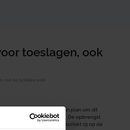
oor toeslagen, ook
ok bij tijdelijke piek
an haar ex-partner. Zij is van plan om dit
een nieuwe woning te kopen. De opbrengst
ar bankrekening. Hierdoor beschikt zij op de