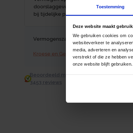
doorslaggevend voor toeslagen, ook
Toestemming
bij tijdelijke piek
Deze website maakt gebruik
We gebruiken cookies om cont
Vermogenszaken goed regelen?
websiteverkeer te analyseren
media, adverteren en analys
Kroese en Geraerts
verstrekt of die ze hebben v
onze website blijft gebruiken.
Beoordeeld met een 9.0 uit 10 op basis v
3453 reviews