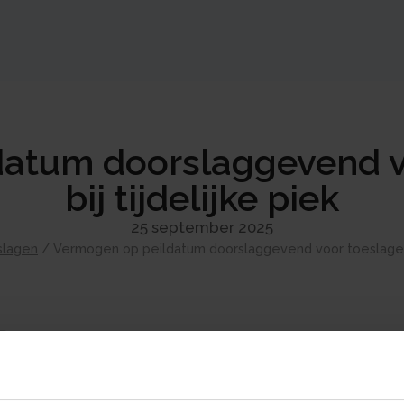
atum doorslaggevend v
bij tijdelijke piek
25 september 2025
slagen
/
Vermogen op peildatum doorslaggevend voor toeslagen, o
Een vrouw verkoopt haar deel van de woning a
geld op een latere datum te gebruiken om 
van de verkoop staat op 1 januari 2023 op ha