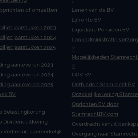
 waardering
L
 oprichten of omzetten
Lenen van de BV
Lijfrente BV
iljet jaarstukken 2023
Liquidatie Pensioen BV
iljet jaarstukken 2024
Loonadministratie verzor
iljet jaarstukken 2025
M
Mogelijkheden Stamrecht
ding aanleveren 2023
O
ding aanleveren 2024
ODV BV
ding aanleveren 2025
Ontbinden Stamrecht BV
eek BV
Onzakelijke lening Stamr
Oprichten BV door
p Belastingkorting
StamrechtBV.com
p Dividenduitkering
Overdracht vanuit banksp
p Verlies uit aanmerkelijk
Overgang naar Stamrecht