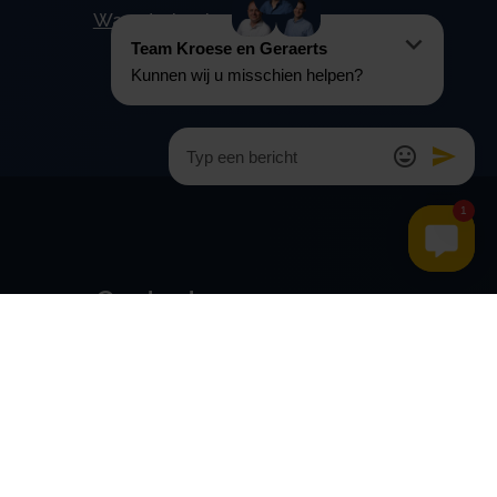
Waardering tegen 4%
Contact
Kroese en Geraerts
Belastingadvies BV
Rondweg 103
5406 NK, Uden
0486 - 416 299