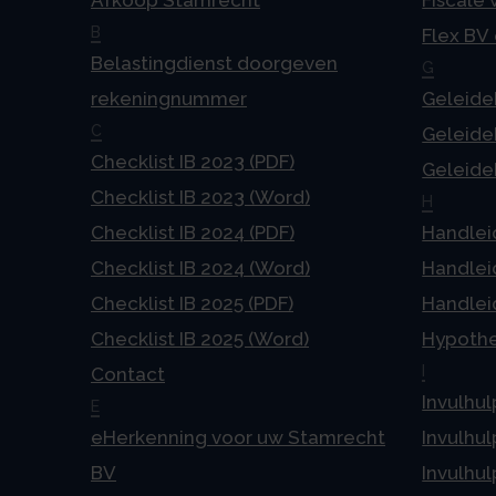
Afkoop Stamrecht
Fiscale
B
Flex BV
Belastingdienst doorgeven
G
rekeningnummer
Geleideb
C
Geleideb
Checklist IB 2023 (PDF)
Geleideb
Checklist IB 2023 (Word)
H
Checklist IB 2024 (PDF)
Handlei
Checklist IB 2024 (Word)
Handlei
Checklist IB 2025 (PDF)
Handlei
Checklist IB 2025 (Word)
Hypoth
I
Contact
Invulhul
E
eHerkenning voor uw Stamrecht
Invulhul
BV
Invulhul