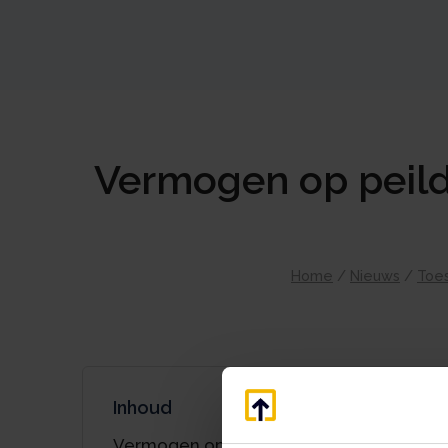
Vermogen op peild
Home
/
Nieuws
/
Toe
Inhoud
Vermogen op peildatum