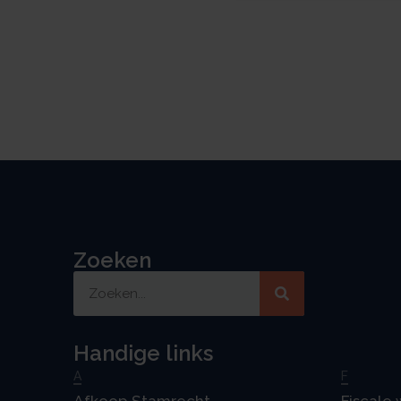
Zoeken
Handige links
A
F