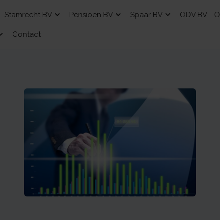
Stamrecht BV
Pensioen BV
Spaar BV
ODV BV
O
Contact