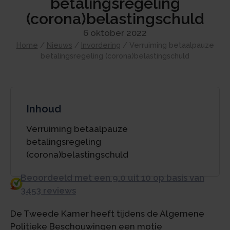
betalingsregeling
(corona)belastingschuld
6 oktober 2022
Home
/
Nieuws
/
Invordering
/
Verruiming betaalpauze
betalingsregeling (corona)belastingschuld
Inhoud
Verruiming betaalpauze
betalingsregeling
(corona)belastingschuld
Beoordeeld met een 9.0 uit 10 op basis van
3453 reviews
De Tweede Kamer heeft tijdens de Algemene
Politieke Beschouwingen een motie