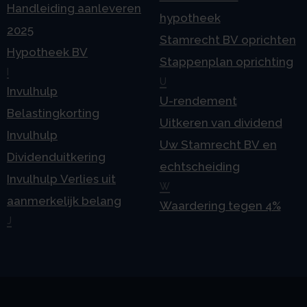
Handleiding aanleveren
hypotheek
2025
Stamrecht BV oprichten
Hypotheek BV
Stappenplan oprichting
I
U
Invulhulp
U-rendement
Belastingkorting
Uitkeren van dividend
Invulhulp
Uw Stamrecht BV en
Dividenduitkering
echtscheiding
Invulhulp Verlies uit
W
aanmerkelijk belang
Waardering tegen 4%
J