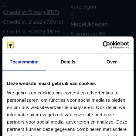
C
verzorgen
Checklist IB 2023 (PDF)
M
Checklist IB 2023 (Word)
Mogelijkheden
Checklist IB 2024 (PDF)
Stamrecht BV
Checklist IB 2024 (Word)
O
Checklist IB 2025 (PDF)
ODV BV
Checklist IB 2025 (Word)
Ontbinden Stamrecht
Toestemming
Details
Over
Contact
BV
E
Onzakelijke lening
Deze website maakt gebruik van cookies
eHerkenning voor uw
Stamrecht BV
We gebruiken cookies om content en advertenties te
Stamrecht BV
Oprichten BV door
personaliseren, om functies voor social media te bieden
Emigratie
en om ons websiteverkeer te analyseren. Ook delen we
StamrechtBV.com
informatie over uw gebruik van onze site met onze
Emigratie Pensioen BV
Overdracht vanuit
partners voor social media, adverteren en analyse. Deze
F
banksparen
partners kunnen deze gegevens combineren met andere
Fiscale waardering