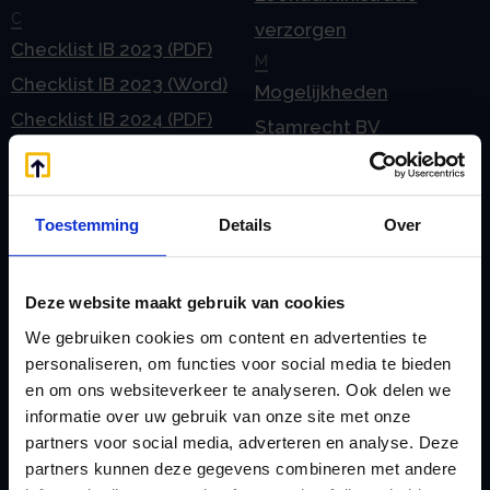
C
verzorgen
Checklist IB 2023 (PDF)
M
Checklist IB 2023 (Word)
Mogelijkheden
Checklist IB 2024 (PDF)
Stamrecht BV
Checklist IB 2024 (Word)
O
Checklist IB 2025 (PDF)
ODV BV
Checklist IB 2025 (Word)
Ontbinden Stamrecht
Toestemming
Details
Over
Contact
BV
E
Onzakelijke lening
Deze website maakt gebruik van cookies
eHerkenning voor uw
Stamrecht BV
We gebruiken cookies om content en advertenties te
Stamrecht BV
Oprichten BV door
personaliseren, om functies voor social media te bieden
en om ons websiteverkeer te analyseren. Ook delen we
Emigratie
StamrechtBV.com
informatie over uw gebruik van onze site met onze
Emigratie Pensioen BV
Overdracht vanuit
partners voor social media, adverteren en analyse. Deze
F
banksparen
partners kunnen deze gegevens combineren met andere
Fiscale waardering