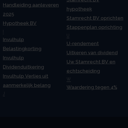
Handleiding aanleveren
hypotheek
2025
Stamrecht BV oprichten
Hypotheek BV
Stappenplan oprichting
I
U
Invulhulp
U-rendement
Belastingkorting
Uitkeren van dividend
Invulhulp
Uw Stamrecht BV en
Dividenduitkering
echtscheiding
Invulhulp Verlies uit
W
aanmerkelijk belang
Waardering tegen 4%
J