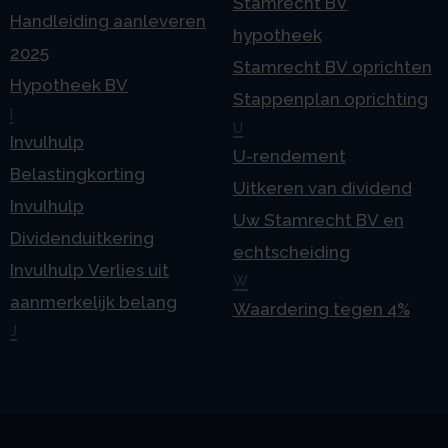
Stamrecht BV
Handleiding aanleveren
hypotheek
2025
Stamrecht BV oprichten
Hypotheek BV
Stappenplan oprichting
I
U
Invulhulp
U-rendement
Belastingkorting
Uitkeren van dividend
Invulhulp
Uw Stamrecht BV en
Dividenduitkering
echtscheiding
Invulhulp Verlies uit
W
aanmerkelijk belang
Waardering tegen 4%
J