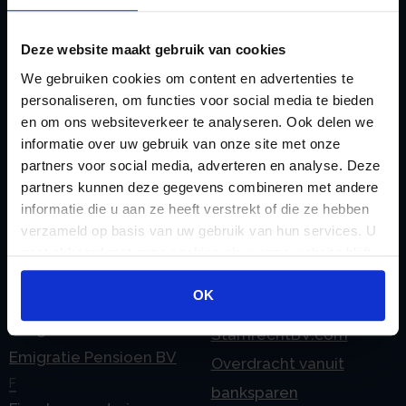
C
verzorgen
Checklist IB 2023 (PDF)
Deze website maakt gebruik van cookies
M
Checklist IB 2023 (Word)
Mogelijkheden
We gebruiken cookies om content en advertenties te
personaliseren, om functies voor social media te bieden
Checklist IB 2024 (PDF)
Stamrecht BV
en om ons websiteverkeer te analyseren. Ook delen we
Checklist IB 2024 (Word)
O
informatie over uw gebruik van onze site met onze
Checklist IB 2025 (PDF)
ODV BV
partners voor social media, adverteren en analyse. Deze
partners kunnen deze gegevens combineren met andere
Checklist IB 2025 (Word)
Ontbinden Stamrecht
informatie die u aan ze heeft verstrekt of die ze hebben
Contact
BV
verzameld op basis van uw gebruik van hun services. U
E
Onzakelijke lening
gaat akkoord met onze cookies als u onze website blijft
eHerkenning voor uw
gebruiken.
Stamrecht BV
OK
Stamrecht BV
Oprichten BV door
Emigratie
StamrechtBV.com
Emigratie Pensioen BV
Overdracht vanuit
F
banksparen