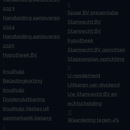
S
2023
Spaar BV presentatie
Handleiding aanleveren
Stamrecht BV
2024
Stamrecht BV
Handleiding aanleveren
hypotheek
2025
Stamrecht BV oprichten
Hypotheek BV
Stappenplan oprichting
I
U
Invulhulp
U-rendement
Belastingkorting
Uitkeren van dividend
Invulhulp
Uw Stamrecht BV en
Dividenduitkering
echtscheiding
Invulhulp Verlies uit
W
aanmerkelijk belang
Waardering tegen 4%
J