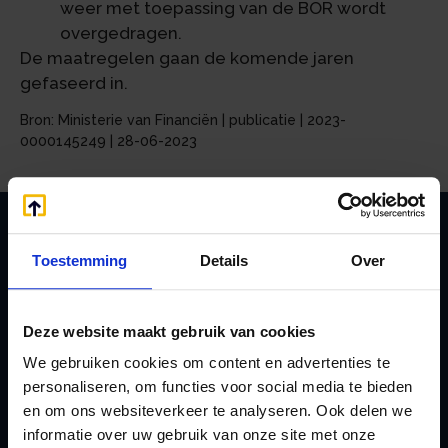
weer met toepassing van de BOR wordt
overgedragen.
De maatregelen gaan de komende jaren
gefaseerd in.
Bron: Ministerie van Financiën | publicatie | 2023-
0000145249 | 28-06-2023
Toestemming
Details
Over
Zoeken
Deze website maakt gebruik van cookies
We gebruiken cookies om content en advertenties te
Handige links
personaliseren, om functies voor social media te bieden
A
Jaarstukken opstellen
en om ons websiteverkeer te analyseren. Ook delen we
Afkoop Stamrecht
L
informatie over uw gebruik van onze site met onze