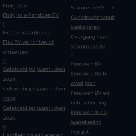
Emigratie
StamrechtBV.com
Emigratie Pensioen BV
Overdracht vanuit
F
banksparen
Fiscale waardering
Overgang naar
Flex BV oprichten of
Stamrecht BV
omzetten
P
G
Pensioen BV
Geleidebiljet jaarstukken
Pensioen BV bij
2023
overlijden
Geleidebiljet jaarstukken
Pensioen BV en
2024
echtscheiding
Geleidebiljet jaarstukken
Pensioen in de
2025
jaarrekening
H
Prijslijst
Handleiding aanleveren