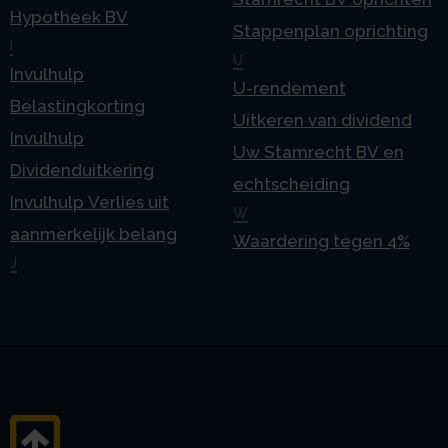
Hypotheek BV
Stappenplan oprichting
I
U
Invulhulp
U-rendement
Belastingkorting
Uitkeren van dividend
Invulhulp
Uw Stamrecht BV en
Dividenduitkering
echtscheiding
Invulhulp Verlies uit
W
aanmerkelijk belang
Waardering tegen 4%
J