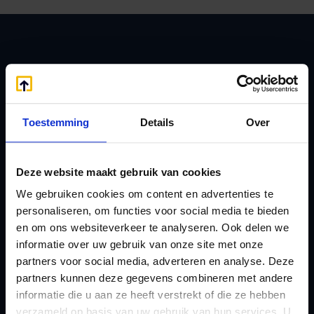
Zoeken
Toestemming
Details
Over
Handige links
A
Jaarstukken opstellen
Deze website maakt gebruik van cookies
Afkoop Stamrecht
L
We gebruiken cookies om content en advertenties te
B
Lenen van de BV
personaliseren, om functies voor social media te bieden
Belastingdienst
Lijfrente BV
en om ons websiteverkeer te analyseren. Ook delen we
doorgeven
Liquidatie Pensioen BV
informatie over uw gebruik van onze site met onze
rekeningnummer
partners voor social media, adverteren en analyse. Deze
Loonadministratie
partners kunnen deze gegevens combineren met andere
C
verzorgen
informatie die u aan ze heeft verstrekt of die ze hebben
Checklist IB 2023 (PDF)
M
verzameld op basis van uw gebruik van hun services. U