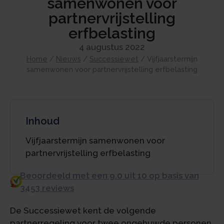
samenwonen voor
partnervrijstelling
erfbelasting
4 augustus 2022
Home
/
Nieuws
/
Successiewet
/
Vijfjaarstermijn
samenwonen voor partnervrijstelling erfbelasting
Inhoud
Vijfjaarstermijn samenwonen voor
partnervrijstelling erfbelasting
Beoordeeld met een 9.0 uit 10 op basis van
3453 reviews
De Successiewet kent de volgende
partnerregeling voor twee ongehuwde personen.