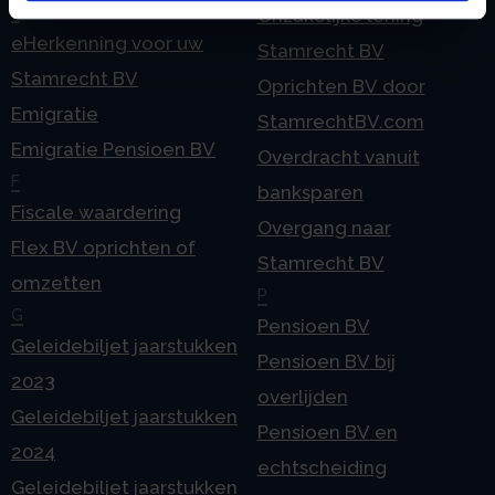
E
Onzakelijke lening
eHerkenning voor uw
Stamrecht BV
Stamrecht BV
Oprichten BV door
Emigratie
StamrechtBV.com
Emigratie Pensioen BV
Overdracht vanuit
F
banksparen
Fiscale waardering
Overgang naar
Flex BV oprichten of
Stamrecht BV
omzetten
P
G
Pensioen BV
Geleidebiljet jaarstukken
Pensioen BV bij
2023
overlijden
Geleidebiljet jaarstukken
Pensioen BV en
2024
echtscheiding
Geleidebiljet jaarstukken