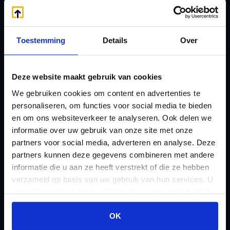
Handige links
A
Jaarstukken opstellen
Afkoop Stamrecht
L
Toestemming
Details
Over
B
Lenen van de BV
Belastingdienst
Lijfrente BV
doorgeven
Deze website maakt gebruik van cookies
Liquidatie Pensioen BV
rekeningnummer
We gebruiken cookies om content en advertenties te
Loonadministratie
personaliseren, om functies voor social media te bieden
C
verzorgen
en om ons websiteverkeer te analyseren. Ook delen we
Checklist IB 2023 (PDF)
M
informatie over uw gebruik van onze site met onze
Checklist IB 2023 (Word)
Mogelijkheden
partners voor social media, adverteren en analyse. Deze
Checklist IB 2024 (PDF)
partners kunnen deze gegevens combineren met andere
Stamrecht BV
informatie die u aan ze heeft verstrekt of die ze hebben
Checklist IB 2024 (Word)
O
verzameld op basis van uw gebruik van hun services. U
Checklist IB 2025 (PDF)
ODV BV
gaat akkoord met onze cookies als u onze website blijft
Checklist IB 2025 (Word)
Ontbinden Stamrecht
gebruiken.
OK
Contact
BV