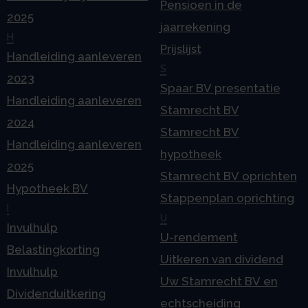
Pensioen in de
2025
jaarrekening
H
Prijslijst
Handleiding aanleveren
S
2023
Spaar BV presentatie
Handleiding aanleveren
Stamrecht BV
2024
Stamrecht BV
Handleiding aanleveren
hypotheek
2025
Stamrecht BV oprichten
Hypotheek BV
Stappenplan oprichting
I
U
Invulhulp
U-rendement
Belastingkorting
Uitkeren van dividend
Invulhulp
Uw Stamrecht BV en
Dividenduitkering
echtscheiding