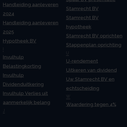
Handleiding aanleveren
Stamrecht BV
2024
Stamrecht BV
Handleiding aanleveren
hypotheek
2025
Stamrecht BV oprichten
Hypotheek BV
Stappenplan oprichting
I
U
Invulhulp
U-rendement
Belastingkorting
Uitkeren van dividend
Invulhulp
Uw Stamrecht BV en
Dividenduitkering
echtscheiding
Invulhulp Verlies uit
W
aanmerkelijk belang
Waardering tegen 4%
J