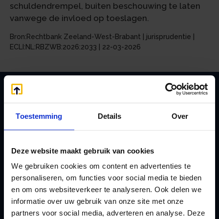
schuldendrempel, buiten beschouwing te laten
vanwege de invloed op toeslagen.
Bron:Rechtbank Zeeland-West-Brabant | jurisprudentie |
ECLI:NL:RBZWB:2026:2033 | 22-03-2026
Zoeken
Toestemming
Details
Over
Deze website maakt gebruik van cookies
Handige links
We gebruiken cookies om content en advertenties te
A
Jaarstukken opstellen
personaliseren, om functies voor social media te bieden
Afkoop Stamrecht
L
en om ons websiteverkeer te analyseren. Ook delen we
B
Lenen van de BV
informatie over uw gebruik van onze site met onze
Belastingdienst
partners voor social media, adverteren en analyse. Deze
Lijfrente BV