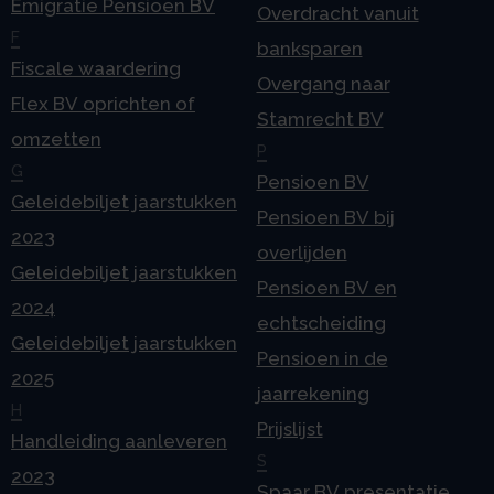
Emigratie Pensioen BV
Overdracht vanuit
F
banksparen
Fiscale waardering
Overgang naar
Flex BV oprichten of
Stamrecht BV
omzetten
P
G
Pensioen BV
Geleidebiljet jaarstukken
Pensioen BV bij
2023
overlijden
Geleidebiljet jaarstukken
Pensioen BV en
2024
echtscheiding
Geleidebiljet jaarstukken
Pensioen in de
2025
jaarrekening
H
Prijslijst
Handleiding aanleveren
S
2023
Spaar BV presentatie