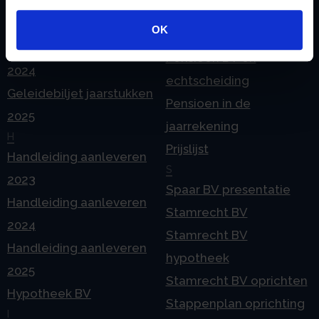
Geleidebiljet jaarstukken
Pensioen BV bij
gebruiken.
2023
OK
overlijden
Geleidebiljet jaarstukken
Pensioen BV en
2024
echtscheiding
Geleidebiljet jaarstukken
Pensioen in de
2025
jaarrekening
H
Prijslijst
Handleiding aanleveren
S
2023
Spaar BV presentatie
Handleiding aanleveren
Stamrecht BV
2024
Stamrecht BV
Handleiding aanleveren
hypotheek
2025
Stamrecht BV oprichten
Hypotheek BV
Stappenplan oprichting
I