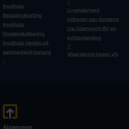
U
Invulhulp
U-rendement
Belastingkorting
Uitkeren van dividend
Invulhulp
Uw Stamrecht BV en
Dividenduitkering
echtscheiding
Invulhulp Verlies uit
W
aanmerkelijk belang
Waardering tegen 4%
J
Algemeen