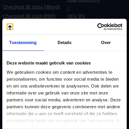
Checklist IB 2024 (Word)
O
Checklist IB 2025 (PDF)
ODV BV
Checklist IB 2025 (Word)
Ontbinden Stamrecht
Contact
BV
Toestemming
Details
Over
E
Onzakelijke lening
eHerkenning voor uw
Stamrecht BV
Stamrecht BV
Oprichten BV door
Deze website maakt gebruik van cookies
Emigratie
StamrechtBV.com
We gebruiken cookies om content en advertenties te
Emigratie Pensioen BV
personaliseren, om functies voor social media te bieden
Overdracht vanuit
en om ons websiteverkeer te analyseren. Ook delen we
F
banksparen
informatie over uw gebruik van onze site met onze
Fiscale waardering
Overgang naar
partners voor social media, adverteren en analyse. Deze
Flex BV oprichten of
partners kunnen deze gegevens combineren met andere
Stamrecht BV
omzetten
informatie die u aan ze heeft verstrekt of die ze hebben
P
verzameld op basis van uw gebruik van hun services. U
G
Pensioen BV
gaat akkoord met onze cookies als u onze website blijft