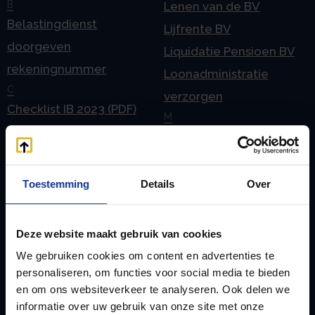
B
Lenen van de BV
Belastingdienst
Lijfrente BV
doorgeven
Liquidatie Pensioen BV
rekeningnummer
Loonadministratie
C
verzorgen
Checklist IB 2023 (PDF)
M
Checklist IB 2023 (Word)
Mogelijkheden
Checklist IB 2024 (PDF)
Stamrecht BV
Checklist IB 2024 (Word)
O
Toestemming
Details
Over
Checklist IB 2025 (PDF)
ODV BV
Checklist IB 2025 (Word)
Ontbinden Stamrecht
Deze website maakt gebruik van cookies
Contact
BV
We gebruiken cookies om content en advertenties te
E
Onzakelijke lening
personaliseren, om functies voor social media te bieden
eHerkenning voor uw
Stamrecht BV
en om ons websiteverkeer te analyseren. Ook delen we
Stamrecht BV
informatie over uw gebruik van onze site met onze
Oprichten BV door