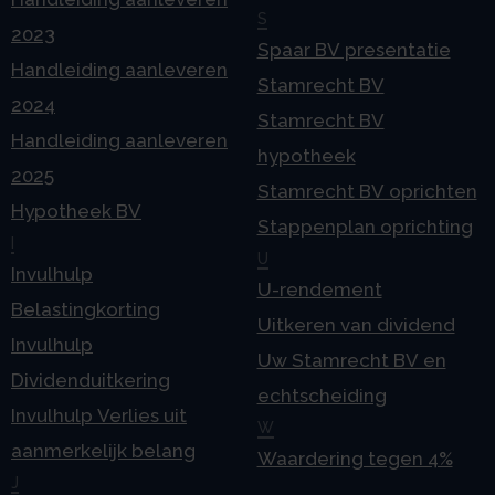
S
2023
Spaar BV presentatie
Handleiding aanleveren
Stamrecht BV
2024
Stamrecht BV
Handleiding aanleveren
hypotheek
2025
Stamrecht BV oprichten
Hypotheek BV
Stappenplan oprichting
I
U
Invulhulp
U-rendement
Belastingkorting
Uitkeren van dividend
Invulhulp
Uw Stamrecht BV en
Dividenduitkering
echtscheiding
Invulhulp Verlies uit
W
aanmerkelijk belang
Waardering tegen 4%
J