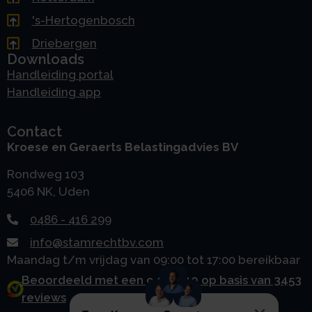
's-Hertogenbosch
Driebergen
Downloads
Handleiding portal
Handleiding app
Contact
Kroese en Geraerts Belastingadvies BV
Rondweg 103
5406 NK, Uden
0486 - 416 299
info@stamrechtbv.com
Maandag t/m vrijdag van 09:00 tot 17:00 bereikbaar
Beoordeeld met een 9.0 uit 10 op basis van 3453
reviews