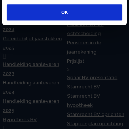
Geleidebiljet jaarstukken
Pensioen BV bij
gebruiken.
2023
OK
overlijden
Geleidebiljet jaarstukken
Pensioen BV en
2024
echtscheiding
Geleidebiljet jaarstukken
Pensioen in de
2025
jaarrekening
H
Prijslijst
Handleiding aanleveren
S
2023
Spaar BV presentatie
Handleiding aanleveren
Stamrecht BV
2024
Stamrecht BV
Handleiding aanleveren
hypotheek
2025
Stamrecht BV oprichten
Hypotheek BV
Stappenplan oprichting
I