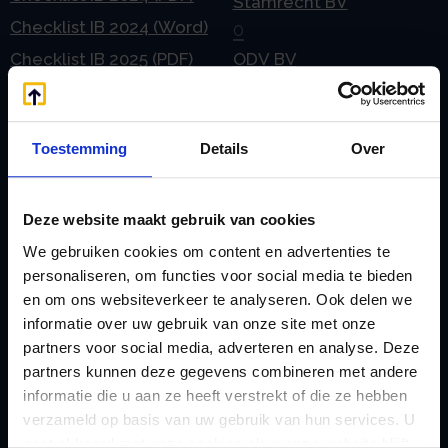
Stamrecht BV
Checklist IB 2024 (Word)
O
Checklist IB 2025 (PDF)
ODV BV
Checklist IB 2025 (Word)
Ontbinden Stamrecht
Contact
BV
Toestemming
Details
Over
E
Onzakelijke lening
eHerkenning voor uw
Stamrecht BV
Stamrecht BV
Oprichten BV door
Deze website maakt gebruik van cookies
Emigratie
StamrechtBV.com
We gebruiken cookies om content en advertenties te
Emigratie Pensioen BV
personaliseren, om functies voor social media te bieden
Overdracht vanuit
en om ons websiteverkeer te analyseren. Ook delen we
F
banksparen
informatie over uw gebruik van onze site met onze
Fiscale waardering
Overgang naar
partners voor social media, adverteren en analyse. Deze
Flex BV oprichten of
partners kunnen deze gegevens combineren met andere
Stamrecht BV
informatie die u aan ze heeft verstrekt of die ze hebben
omzetten
P
verzameld op basis van uw gebruik van hun services. U
G
Pensioen BV
gaat akkoord met onze cookies als u onze website blijft