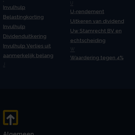
U
Invulhulp
U-rendement
Belastingkorting
Uitkeren van dividend
Invulhulp
Uw Stamrecht BV en
Dividenduitkering
echtscheiding
Invulhulp Verlies uit
W
aanmerkelijk belang
Waardering tegen 4%
J
Algemeen