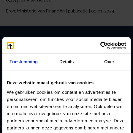
Bron: Ministerie van Financiën | publicatie | 01-01-2024
Zoeken
Toestemming
Details
Over
Handige links
Deze website maakt gebruik van cookies
A
Jaarstukken opstellen
We gebruiken cookies om content en advertenties te
Afkoop Stamrecht
L
personaliseren, om functies voor social media te bieden
B
Lenen van de BV
en om ons websiteverkeer te analyseren. Ook delen we
Belastingdienst
Lijfrente BV
informatie over uw gebruik van onze site met onze
doorgeven
partners voor social media, adverteren en analyse. Deze
Liquidatie Pensioen BV
partners kunnen deze gegevens combineren met andere
rekeningnummer
Loonadministratie