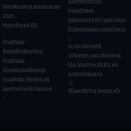
Stamrecht BV
Handleiding aanleveren
hypotheek
2025
Stamrecht BV oprichten
Hypotheek BV
Stappenplan oprichting
I
U
Invulhulp
U-rendement
Belastingkorting
Uitkeren van dividend
Invulhulp
Uw Stamrecht BV en
Dividenduitkering
echtscheiding
Invulhulp Verlies uit
W
aanmerkelijk belang
Waardering tegen 4%
J