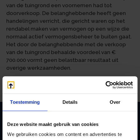
van de tuingrond een voornemen had tot
doorverkoop. De belanghebbende heeft geen
handelingen verricht, die gericht waren op het
rendabel maken van vermogen op een wijze die
normaal actief vermogensbeheer te buiten gaat.
Het door de belanghebbende met de verkoop
van de tuingrond behaalde voordeel van €
700.000 vormt geen belastbaar resultaat uit
overige werkzaamheden.
Bron: Gerechtshof Den Haag | jurisprudentie |
ECLINLGHDHA20231354, BK-23/00048 | 11-07-2023
Toestemming
Details
Over
Deze website maakt gebruik van cookies
Zoeken
We gebruiken cookies om content en advertenties te