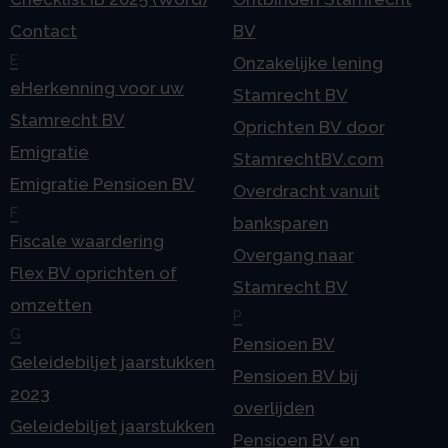
Contact
BV
E
Onzakelijke lening
eHerkenning voor uw
Stamrecht BV
Stamrecht BV
Oprichten BV door
Emigratie
StamrechtBV.com
Emigratie Pensioen BV
Overdracht vanuit
F
banksparen
Fiscale waardering
Overgang naar
Flex BV oprichten of
Stamrecht BV
omzetten
P
G
Pensioen BV
Geleidebiljet jaarstukken
Pensioen BV bij
2023
overlijden
Geleidebiljet jaarstukken
Pensioen BV en