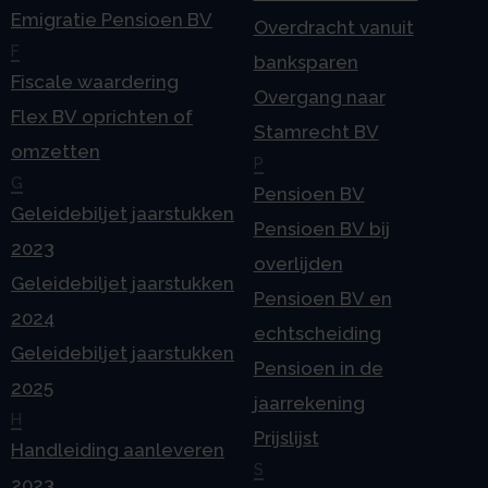
Emigratie Pensioen BV
Overdracht vanuit
F
banksparen
Fiscale waardering
Overgang naar
Flex BV oprichten of
Stamrecht BV
omzetten
P
G
Pensioen BV
Geleidebiljet jaarstukken
Pensioen BV bij
2023
overlijden
Geleidebiljet jaarstukken
Pensioen BV en
2024
echtscheiding
Geleidebiljet jaarstukken
Pensioen in de
2025
jaarrekening
H
Prijslijst
Handleiding aanleveren
S
2023