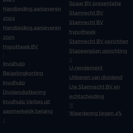
Spaar BV presentatie
Handleiding aanleveren
Stamrecht BV
2024
Stamrecht BV
Handleiding aanleveren
hypotheek
2025
Stamrecht BV oprichten
Hypotheek BV
Stappenplan oprichting
I
U
Invulhulp
U-rendement
Belastingkorting
Uitkeren van dividend
Invulhulp
Uw Stamrecht BV en
Dividenduitkering
echtscheiding
Invulhulp Verlies uit
W
aanmerkelijk belang
Waardering tegen 4%
J