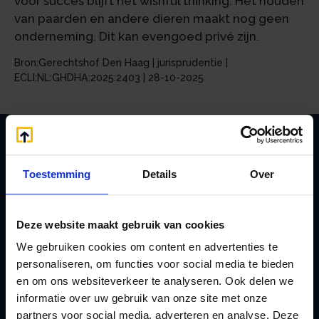
voor succes blijft het wishful thinking. Het houden
van paarden en andere dieren maakt nog geen
onderneming. Dit kan evengoed privé zijn.
Bron:Gerechtshof Den Haag | jurisprudentie |
ECLI:NL:GHDHA:2025:2403 | 28-10-2025
Zoeken
Toestemming
Details
Over
Deze website maakt gebruik van cookies
Handige links
We gebruiken cookies om content en advertenties te
A
Jaarstukken opstellen
personaliseren, om functies voor social media te bieden
Afkoop Stamrecht
en om ons websiteverkeer te analyseren. Ook delen we
L
informatie over uw gebruik van onze site met onze
B
Lenen van de BV
partners voor social media, adverteren en analyse. Deze