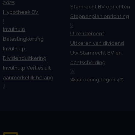
2025
Stamrecht BV oprichten
Hypotheek BV
Stappenplan oprichting
I
U
Invulhulp
U-rendement
Belastingkorting
Uitkeren van dividend
Invulhulp
Uw Stamrecht BV en
Dividenduitkering
echtscheiding
Invulhulp Verlies uit
W
aanmerkelijk belang
Waardering tegen 4%
J