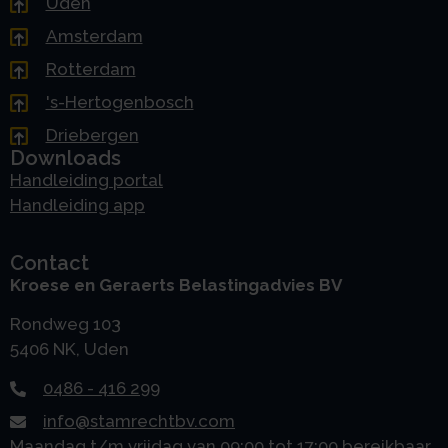
Uden
Amsterdam
Rotterdam
's-Hertogenbosch
Driebergen
Downloads
Handleiding portal
Handleiding app
Contact
Kroese en Geraerts Belastingadvies BV
Rondweg 103
5406 NK, Uden
0486 - 416 299
info@stamrechtbv.com
Maandag t/m vrijdag van 09:00 tot 17:00 bereikbaar