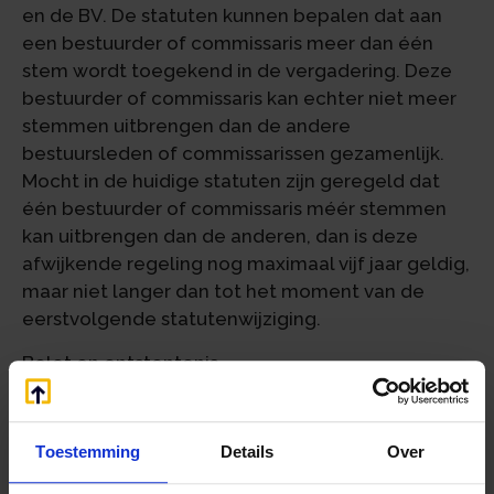
en de BV. De statuten kunnen bepalen dat aan
een bestuurder of commissaris meer dan één
stem wordt toegekend in de vergadering. Deze
bestuurder of commissaris kan echter niet meer
stemmen uitbrengen dan de andere
bestuursleden of commissarissen gezamenlijk.
Mocht in de huidige statuten zijn geregeld dat
één bestuurder of commissaris méér stemmen
kan uitbrengen dan de anderen, dan is deze
afwijkende regeling nog maximaal vijf jaar geldig,
maar niet langer dan tot het moment van de
eerstvolgende statutenwijziging.
Belet en ontstentenis
De statuten van verenigingen of stichtingen
moeten een regeling voor belet of ontstentenis
Toestemming
Details
Over
van bestuurders of commissarissen bevatten. In
die regeling staat hoe wordt omgegaan met