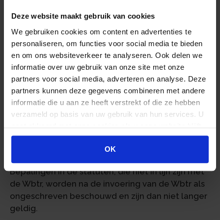
situaties waarin er tijdelijk geen bestuurslid of
Deze website maakt gebruik van cookies
toezichthouder is. De regeling geldt ook als een
We gebruiken cookies om content en advertenties te
bestuurszetel vacant is. In de statuten kan een
personaliseren, om functies voor social media te bieden
tijdelijke bestuurder of commissaris worden
en om ons websiteverkeer te analyseren. Ook delen we
aangewezen. Als de statuten nu nog geen
informatie over uw gebruik van onze site met onze
regeling voor belet of ontstentenis bevatten,
partners voor social media, adverteren en analyse. Deze
dient deze bij de eerstvolgende
partners kunnen deze gegevens combineren met andere
statutenwijziging te worden ingevoegd. De
informatie die u aan ze heeft verstrekt of die ze hebben
vereniging of stichting is niet verplicht de
verzameld op basis van uw gebruik van hun services. U
statuten direct na de invoering van de Wbtr te
gaat akkoord met onze cookies als u onze website blijft
wijzigen.
gebruiken.
OK
Afwijkende statuten
Bepalingen in de statuten, die niet in lijn zijn met
de Wbtr, worden na de invoering van de Wbtr als
ongeschreven beschouwd en zijn dan niet langer
geldig.