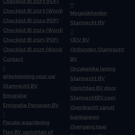
Checklist IB 2023 (PDF)
M
Checklist IB 2023 (Word)
Mogelijkheden
Checklist IB 2024 (PDF)
Stamrecht BV
Checklist IB 2024 (Word)
O
Checklist IB 2025 (PDF)
ODV BV
Checklist IB 2025 (Word)
Ontbinden Stamrecht
Contact
BV
E
Onzakelijke lening
eHerkenning voor uw
Stamrecht BV
Stamrecht BV
Oprichten BV door
Emigratie
StamrechtBV.com
Emigratie Pensioen BV
Overdracht vanuit
F
banksparen
Fiscale waardering
Overgang naar
Flex BV oprichten of